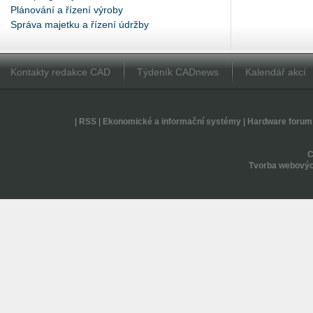
Plánování a řízení výroby
Správa majetku a řízení údržby
Kontakty redakce CAD
Týdeník CADnews
Kalendář akcí
|
RSS
|
Ekonomické a informační systémy
|
Hardware forum
Tvorba webovýc