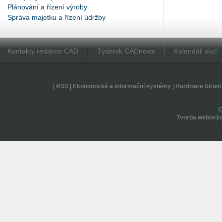
Plánování a řízení výroby
Správa majetku a řízení údržby
Kontakty redakce CAD
Týdeník CADnews
Kalendář akcí
|
RSS
|
Ekonomické a informační systémy
|
Hardware forum
Tvorba webovýc