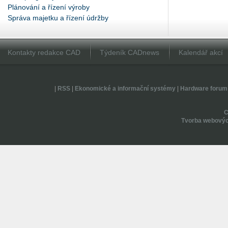
Plánování a řízení výroby
Správa majetku a řízení údržby
Kontakty redakce CAD
Týdeník CADnews
Kalendář akcí
|
RSS
|
Ekonomické a informační systémy
|
Hardware forum
Tvorba webovýc