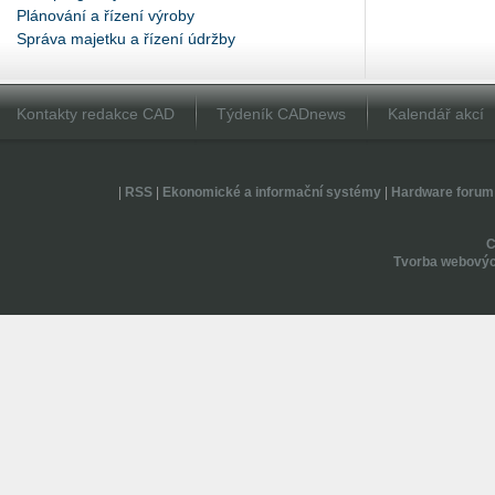
Plánování a řízení výroby
Správa majetku a řízení údržby
Kontakty redakce CAD
Týdeník CADnews
Kalendář akcí
|
RSS
|
Ekonomické a informační systémy
|
Hardware forum
Tvorba webovýc