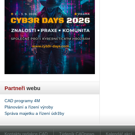
Partneři
webu
CAD programy 4M
Plánování a řízení výroby
Správa majetku a řízení údržby
Kontakty redakce CAD
Týdeník CADnews
Kalendář akcí