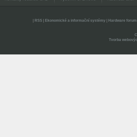
|
RSS
|
Ekonomické a informační systémy
|
Hardware forum
Tvorba webovýc