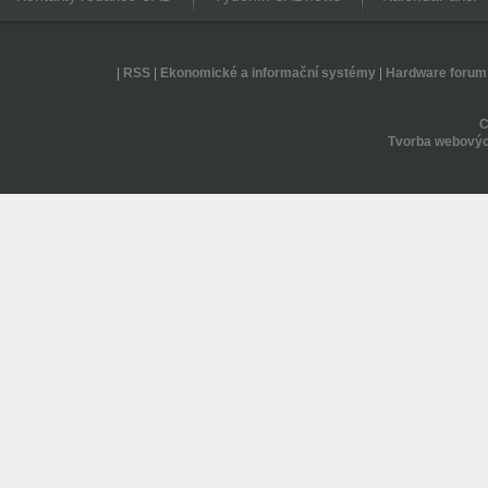
|
RSS
|
Ekonomické a informační systémy
|
Hardware forum
Tvorba webovýc