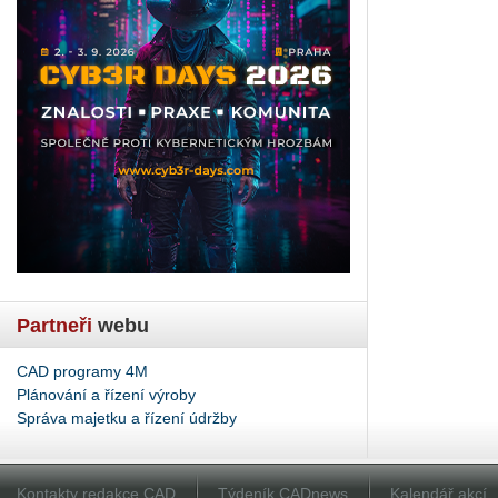
Partneři
webu
CAD programy 4M
Plánování a řízení výroby
Správa majetku a řízení údržby
Kontakty redakce CAD
Týdeník CADnews
Kalendář akcí