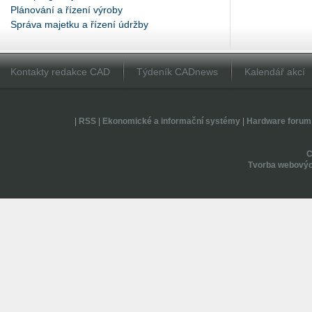
Plánování a řízení výroby
Správa majetku a řízení údržby
Kontakty redakce CAD
Týdeník CADnews
Kalendář akcí
|
RSS
|
Ekonomické a informační systémy
|
Hardware forum
Tvorba webovýc