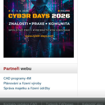
Partneři
webu
CAD programy 4M
Plánování a řízení výroby
Správa majetku a řízení údržby
Kontakty redakce CAD
Týdeník CADnews
Kalendář akcí