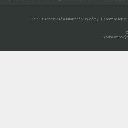
|
RSS
|
Ekonomické a informační systémy
|
Hardware forum
Tvorba webovýc