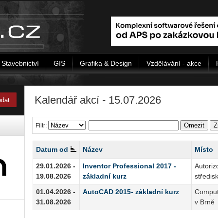
Stavebnictví
GIS
Grafika & Design
Vzdělávání - akce
Kalendář akcí - 15.07.2026
Omezit
Z
Filtr:
Datum od
Název
Místo
29.01.2026 -
Inventor Professional 2017 -
Autoriz
19.08.2026
základní kurz
středis
01.04.2026 -
AutoCAD 2015- základní kurz
Compute
31.08.2026
v Brně