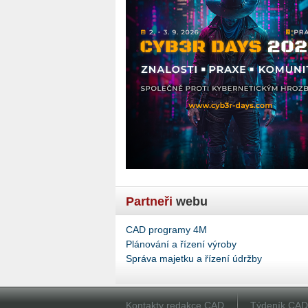
Partneři
webu
CAD programy 4M
Plánování a řízení výroby
Správa majetku a řízení údržby
Kontakty redakce CAD
Týdeník CA