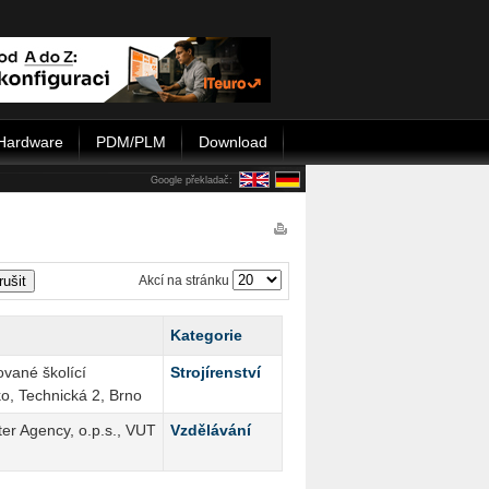
Hardware
PDM/PLM
Download
Google překladač:
rušit
Akcí na stránku
Kategorie
ované školící
Strojírenství
ko, Technická 2, Brno
r Agency, o.p.s., VUT
Vzdělávání