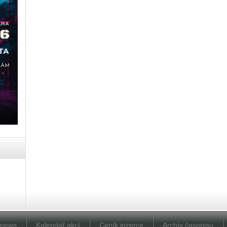
Dnews
Kalendář akcí
Ceník inzerce
Archív časopisu