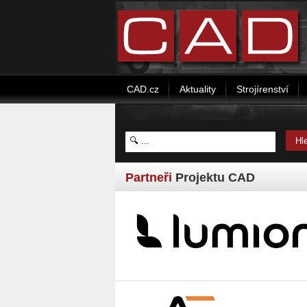
CAD.cz
Aktuality
Strojírenství
Partneři
Projektu CAD