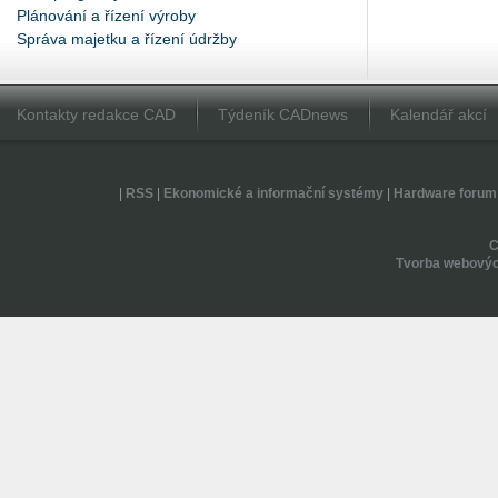
Plánování a řízení výroby
Správa majetku a řízení údržby
Kontakty redakce CAD
Týdeník CADnews
Kalendář akcí
|
RSS
|
Ekonomické a informační systémy
|
Hardware forum
Tvorba webovýc