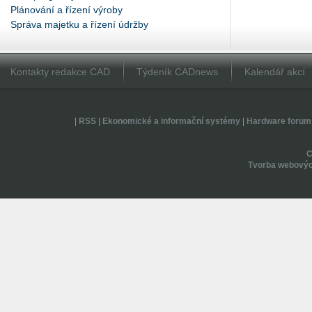
Plánování a řízení výroby
Správa majetku a řízení údržby
Kontakty redakce CAD
Týdeník CADnews
Kalendář akcí
|
RSS
|
Ekonomické a informační systémy
|
Hardware forum
Tvorba webovýc