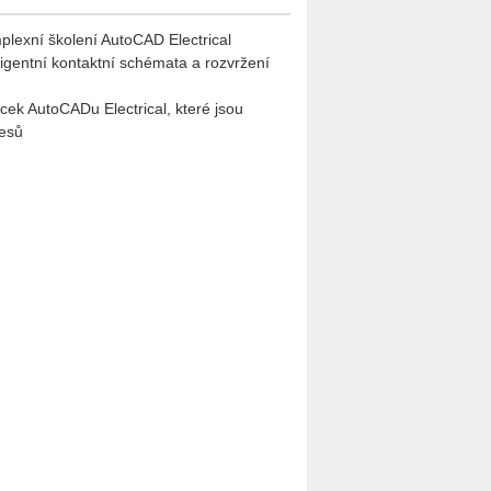
mplexní školení AutoCAD Electrical
eligentní kontaktní schémata a rozvržení
ek AutoCADu Electrical, které jsou
resů