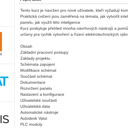
Tento kurz je navržen pro nové uživatele, kteří vyžadují ko
Praktická cvičení jsou zaměřená na témata, jak vytvořit int
panelu, jak využít této inteligence
Kurz poskytuje přehled mnoha návrhových nástrojů a pomůc
určeny pra rychlé vytvoření a řízení elektrotechnických výk
Obsah
Základní pracovní postupy
Základy projektu
Schémata zapojení
Modifikace schémat
Součásti schémat
Dokumentace
Rozvržení panelu
Nastavení a konfigurace
Uživatelské součásti
Uživatelská data
Automatické nástroje
Autodesk Valut
PLC moduly