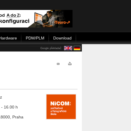
Hardware
PDM/PLM
Download
Google překladač:
rz
 - 16.00 h
18000, Praha