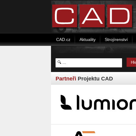
CAD.cz
Aktuality
Strojírenství
Partneři
Projektu CAD