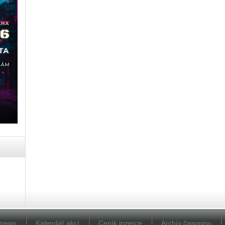
Dnews
Kalendář akcí
Ceník inzerce
Archív časopisu