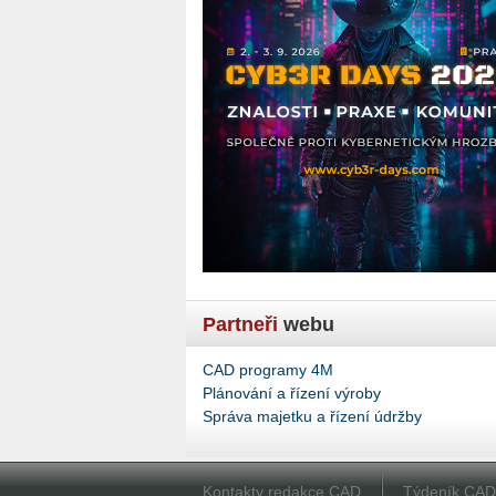
Partneři
webu
CAD programy 4M
Plánování a řízení výroby
Správa majetku a řízení údržby
Kontakty redakce CAD
Týdeník CA