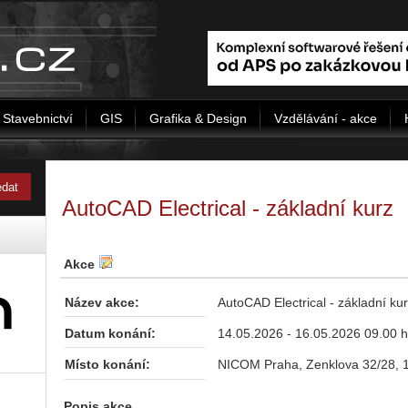
Stavebnictví
GIS
Grafika & Design
Vzdělávání - akce
AutoCAD Electrical - základní kurz
Akce
Název akce:
AutoCAD Electrical - základní ku
Datum konání:
14.05.2026 - 16.05.2026 09.00 h
Místo konání:
NICOM Praha, Zenklova 32/28, 
Popis akce