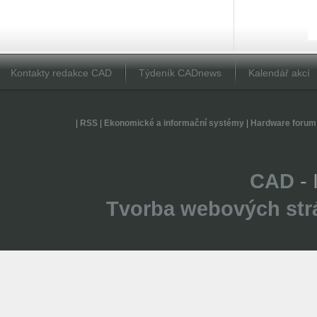
Kontakty redakce CAD
Týdeník CADnews
Kalendář akcí
|
RSS
|
Ekonomické a informační systémy
|
Hardware forum
CAD
- 
Tvorba webových str