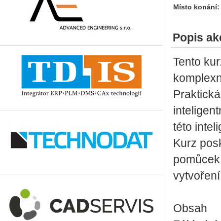
Místo konání:
Popis ak
Tento kur
komplexní
Praktická
inteligen
této intel
Kurz pos
pomůcek A
vytvoření
Obsah