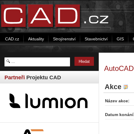
CAD.cz
Aktuality
Strojírenství
Stavebnictví
GIS
AutoCAD E
Partneři
Projektu CAD
Akce
Název akce:
Datum konání