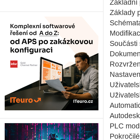
Základní
Základy p
Schémata
Modifika
Součásti
Dokumen
Rozvržen
Nastaven
Uživatels
Uživatels
Automati
Autodesk
PLC mod
Pokročilé