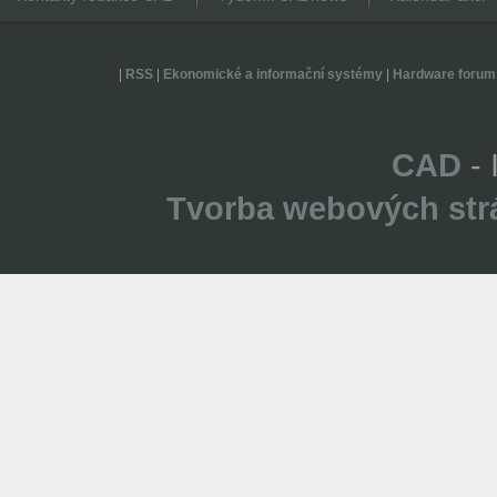
|
RSS
|
Ekonomické a informační systémy
|
Hardware forum
CAD
- 
Tvorba webových str