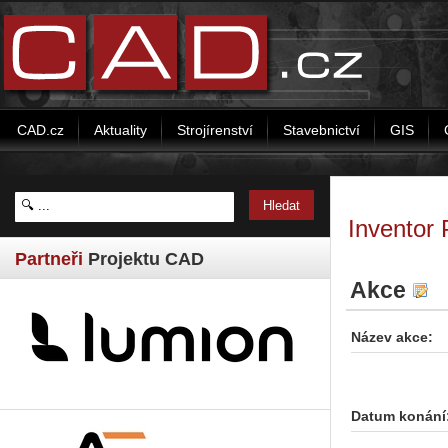
CAD.cz
Aktuality
Strojírenství
Stavebnictví
GIS
Inventor 
Partneři
Projektu CAD
Akce
Název akce:
Datum konání