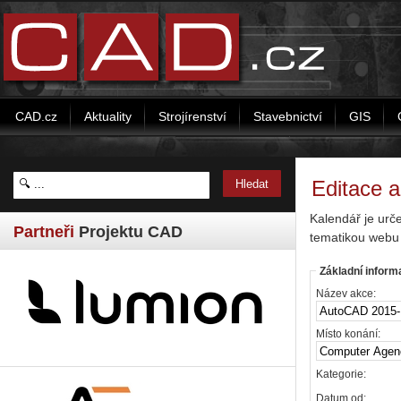
CAD.cz
Aktuality
Strojírenství
Stavebnictví
GIS
Editace 
Kalendář je urč
Partneři
Projektu CAD
tematikou webu
Základní inform
Název akce:
Místo konání:
Kategorie:
Datum od: