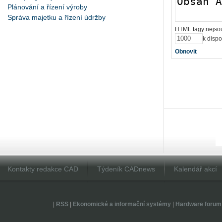
Plánování a řízení výroby
Správa majetku a řízení údržby
HTML tagy nejsou
k dispo
Obnovit
Kontakty redakce CAD
Týdeník CADnews
Kalendář akcí
|
RSS
|
Ekonomické a informační systémy
|
Hardware forum