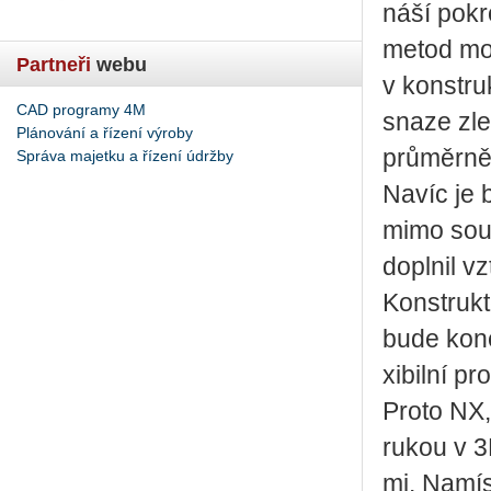
ná­ší po­kr
metod mo­d
Partneři
webu
v kon­struk
CAD programy 4M
snaze zlep­
Plánování a řízení výroby
prů­měr­ně
Správa majetku a řízení údržby
Navíc je b
mimo sou­č
do­pl­nil v
Kon­struk­t
bude ko­neč
xi­bil­ní p
Proto NX, j
rukou v 3
mi. Na­mís­