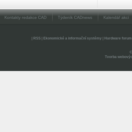
Kontakty redakce CAD
Týdeník CADnews
Kalendář akcí
|
RSS
|
Ekonomické a informační systémy
|
Hardware forum
Tvorba webovýc