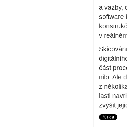
a vazby, c
soft­ware 
kon­strukč
v re­ál­né
Ski­co­vá­
di­gi­tál­n
část pro­ce
ni­lo. Ale 
z ně­ko­li
las­ti na­v
zvý­šit je­