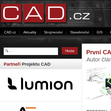
CAD.cz
Aktuality
Strojírenství
Stavebnictví
GIS
První CA
Autor čl
Partneři
Projektu CAD