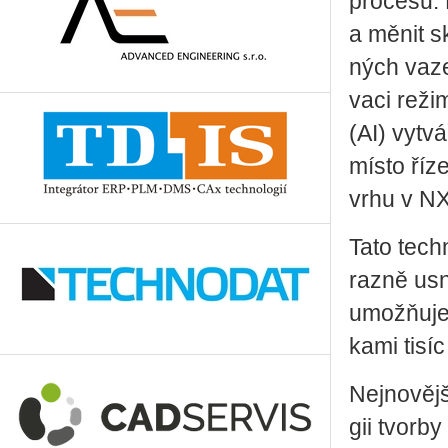
pro­ce­su.
a měnit sk
ných vazeb
va­ci re­ži
(AI) vy­tv
místo ří­z
vr­hu v NX
Tato tech­no
raz­ně usn
umožňuje o
ka­mi tisí
Nej­no­věj
gii tvor­by