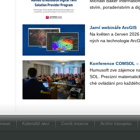
Mi­cha­el Baker In­ter­nati­o­n
stvím, po­ra­den­stvím a di­gi
Jarní webináře ArcGIS
Na kvě­ten a čer­ven 2026 př
ných na tech­no­lo­gie Ar­c­GIS
Konference COMSOL – 1
Hu­mu­soft zve zá­jem­ce n
SOL. Pre­ciz­ní ma­te­ma­tic­
ché ovlá­dá­ní pro kaž­dé­ho
Dnews
Kalendář akcí
Ceník inzerce
Archív časopisu