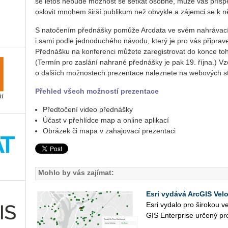
se letos ne­bu­de mož­nost se se­tkat osob­ně, může váš pří­spě­v
oslo­vit mno­hem širší pu­b­li­kum než ob­vykle a zá­jem­ci se k n
S na­to­če­ním před­náš­ky po­mů­že Ar­c­da­ta ve svém na­hrá­va­
i sami podle jed­no­du­ché­ho ná­vo­du, který je pro vás při­pra­v
Před­náš­ku na kon­fe­ren­ci mů­že­te za­re­gis­tro­vat do konce to
(Ter­mín pro za­slá­ní na­hra­né před­náš­ky je pak 19. října.) Vzor
o dal­ších mož­nos­tech pre­zen­ta­ce na­lez­ne­te na webo­vých 
Pře­hled všech mož­nos­tí pre­zen­ta­ce
Před­to­če­ní video před­náš­ky
Účast v pře­hlíd­ce map a on­li­ne apli­ka­cí
Ob­rá­zek či mapa v za­ha­jo­va­cí pre­zen­ta­ci
Mohlo by vás zajímat:
Esri vydává ArcGIS Velo
Esri vy­da­lo pro ši­ro­kou ve
GIS En­ter­pri­se ur­če­ný pro