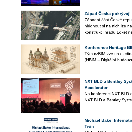
Západ Česka pokrývají 
Zá­pad­ní část České re­pub­l
hléd­nout si na nich lze na­
kon­struk­ci hradu Loket n
Konference Heritage BI
Tým czBIM zve na oje­di­ně­
(HBIM – Di­gi­tál­ní bu­douc
NXT BLD a Bentley Sys
Accelerator
Na kon­fe­ren­ci NXT BLD ozná
NXT BLD a Bent­ley Sys­t
Michael Baker Internat
Twin