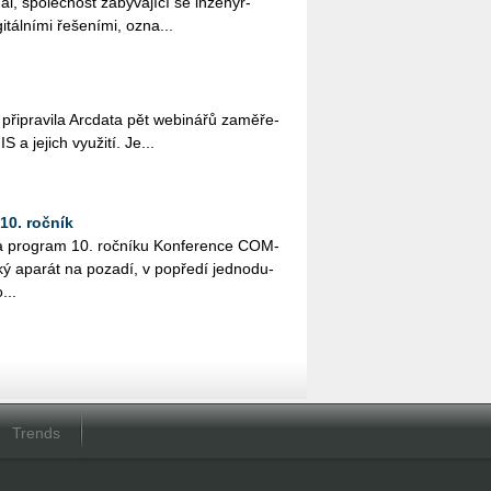
al, spo­leč­nost za­bý­va­jí­cí se in­že­nýr­
­tál­ní­mi ře­še­ní­mi, ozna...
i­pra­vi­la Arc­da­ta pět webi­ná­řů za­mě­ře­
 a je­jich vy­u­ži­tí. Je...
0. ročník
a pro­gram 10. roč­ní­ku Kon­fe­ren­ce COM­
ký apa­rát na po­za­dí, v po­pře­dí jed­no­du­
...
Trends