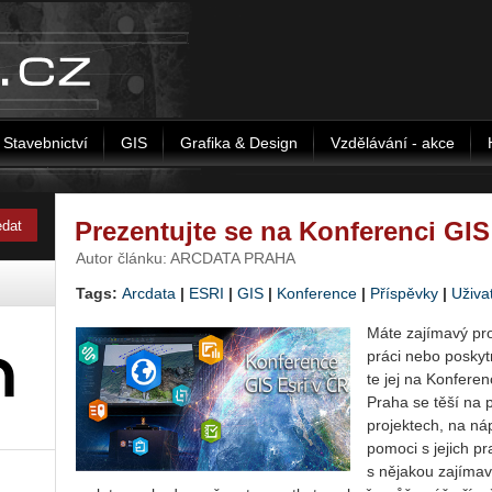
Stavebnictví
GIS
Grafika & Design
Vzdělávání - akce
Prezentujte se na Konferenci GIS
Autor článku: ARCDATA PRAHA
Tags:
Arcdata
|
ESRI
|
GIS
|
Konference
|
Příspěvky
|
Uživa
Máte za­jí­ma­vý pro
práci nebo po­skyt­n
te jej na Kon­fe­ren­
Praha se těší na pre
pro­jek­tech, na ná
po­mo­ci s je­jich p
s ně­ja­kou za­jí­ma