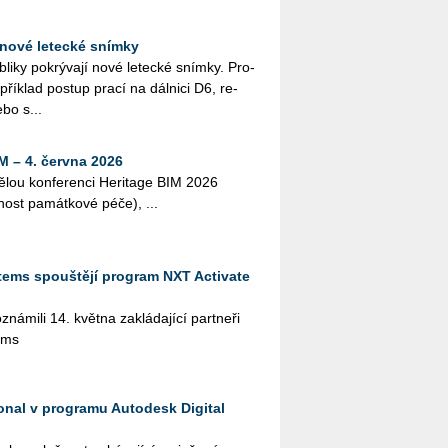
nové letecké snímky
i­ky po­krý­va­jí nové le­tec­ké sním­ky. Pro­
pří­klad po­stup prací na dál­ni­ci D6, re­
ebo s...
M – 4. června 2026
lou kon­fe­ren­ci He­ri­tage BIM 2026
­nost pa­mát­ko­vé péče), ...
tems spouštějí program NXT Activate
­mi­li 14. květ­na za­klá­da­jí­cí part­ne­ři
ems
ional v programu Autodesk Digital