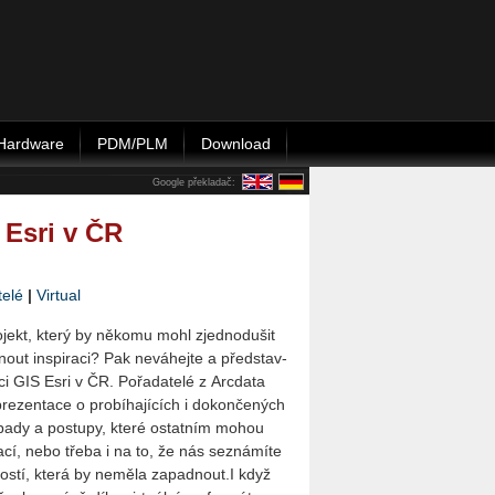
Hardware
PDM/PLM
Download
Google překladač:
 Esri v ČR
telé
|
Virtual
­jekt, který by ně­ko­mu mohl zjed­no­du­šit
out in­spi­ra­ci? Pak ne­vá­hej­te a před­stav­
ci GIS Esri v ČR. Po­řa­da­te­lé z Ar­c­da­ta
­zen­ta­ce o pro­bí­ha­jí­cích i do­kon­če­ných
­pa­dy a po­stu­py, které ostat­ním mohou
rací, nebo třeba i na to, že nás se­zná­mí­te
­vos­tí, která by ne­mě­la za­pad­nout.I když