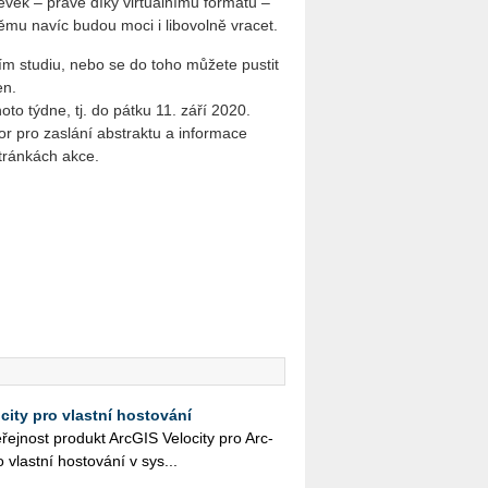
ek – právě díky vir­tu­ál­ní­mu for­má­tu –
ě­mu navíc budou moci i li­bo­vol­ně vra­cet.
cím stu­diu, nebo se do toho mů­že­te pus­tit
en.
­ho­to týdne, tj. do pátku 11. září 2020.
 pro za­slá­ní abs­trak­tu a in­for­ma­ce
strán­kách akce.
city pro vlastní hostování
­řej­nost pro­dukt Arc­GIS Ve­lo­ci­ty pro Arc­
 vlast­ní hos­to­vá­ní v sys­...