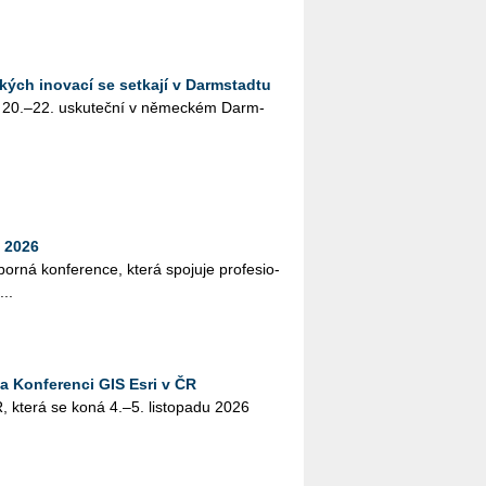
kých inovací se setkají v Darmstadtu
 20.–22. usku­teč­ní v ně­mec­kém Darm­
 2026
bor­ná kon­fe­ren­ce, která spo­ju­je pro­fe­si­o­
...
na Konferenci GIS Esri v ČR
, která se koná 4.–5. lis­to­pa­du 2026