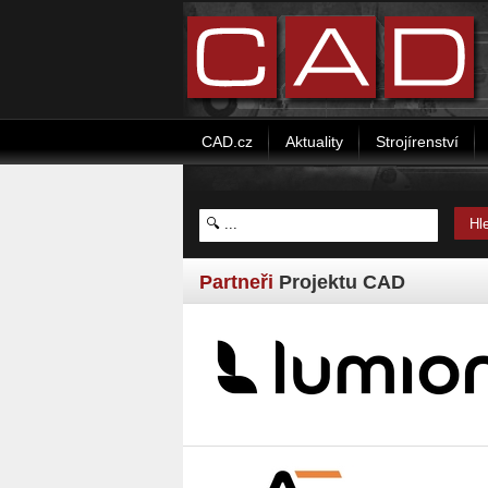
CAD.cz
Aktuality
Strojírenství
Partneři
Projektu CAD