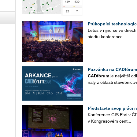
Průkopníci technologic
Letos v říjnu se ve dnech
sta­d­tu kon­fe­ren­ce
Pozvánka na CADfórum
CAD­fó­rum
je nej­vět­ší od­
ná­ly z ob­las­ti sta­veb­nic­tví
Představte svoji práci 
Kon­fe­ren­ce GIS Esri v ČR
v Kon­gre­so­vém cen­t­...