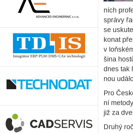
ních pro­fe
sprá­vy řa
se usku­te
konat přes
v loňském 
ši­na hostů
dnes tak lz
nou udá­lo
Pro Česko n
ní me­to­d
již za dveř
Druhý roč