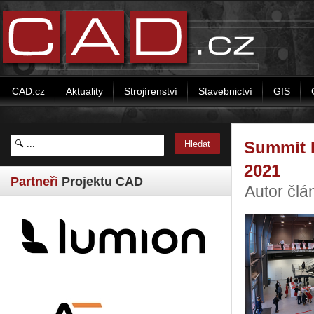
CAD.cz
Aktuality
Strojírenství
Stavebnictví
GIS
Summit K
2021
Partneři
Projektu CAD
Autor člá