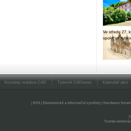
Ve stře­du 27. kv
spo­leč­ně Adeon
Kontakty redakce CAD
Týdeník CADnews
Kalendář akcí
|
RSS
|
Ekonomické a informační systémy
|
Hardware forum
Tvorba webovýc