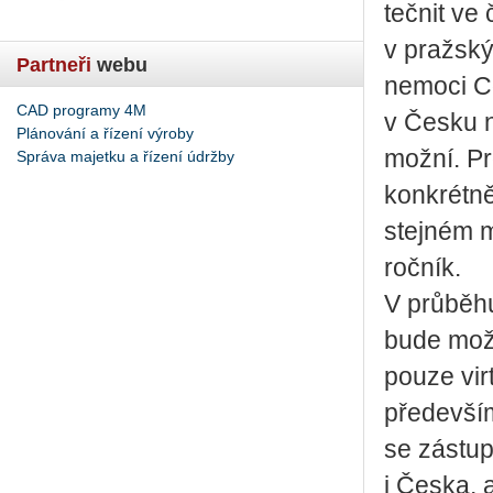
teč­nit ve 
v praž­sk
Partneři
webu
ne­mo­ci Co
CAD programy 4M
v Česku na
Plánování a řízení výroby
mož­ní. Pr
Správa majetku a řízení údržby
kon­krét­n
stej­ném 
roč­ník.
V prů­bě­hu
bu­de možn
pouze vir­
pře­de­vším
se zá­stup
i Česka, a