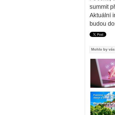
sum­mit při
Ak­tu­ál­n
budou do­
Mohlo by vás 