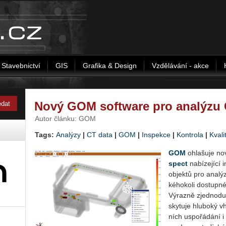
Stavebnictví
GIS
Grafika & Design
Vzdělávání - akce
Nový GOM software pro analýzu 
Autor článku: GOM
Tags:
Analýzy
|
CT data
|
GOM
|
Inspekce
|
Kontrola
|
Kvali
GOM
ohla­šu­je nov
spect
na­bí­ze­jí­cí i
ob­jek­tů pro ana­lý
ké­ho­ko­li do­stup­n
Vý­raz­ně zjed­no­du
sky­tu­je hlu­bo­ký v
ních uspo­řá­dá­ní i 