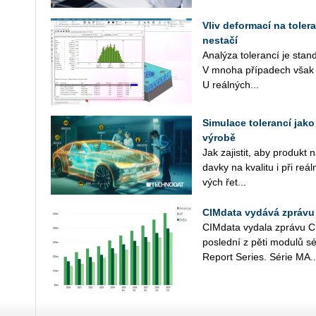
Vliv deformací na toler
nestačí
Ana­lý­za to­le­ran­cí je stan
V mnoha pří­pa­dech však pr
U re­ál­ných...
Simulace tolerancí jako 
výrobě
Jak za­jis­tit, aby pro­dukt
dav­ky na kva­li­tu i při re­ál­
vých ře­t...
CIMdata vydává zprávu
CIM­da­ta vy­da­la zprá­vu C
po­sled­ní z pěti mo­du­lů s
Re­port Se­ries. Série MA..