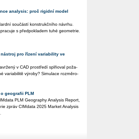
ance analysis: proč rigidní model
­dard­ní sou­čás­tí kon­strukč­ní­ho ná­vr­hu.
a­cu­je s před­po­kla­dem tuhé ge­o­me­t­rie.
nástroj pro řízení variability ve
 na­vr­že­ný v CAD pro­stře­dí splňoval po­ža­
né va­ri­a­bi­li­tě vý­ro­by? Si­mu­la­ce roz­mě­ro­
 o geografii PLM
IM­da­ta PLM Ge­o­gra­phy Ana­ly­sis Re­port,
érie zpráv CIM­da­ta 2025 Mar­ket Ana­ly­sis
.