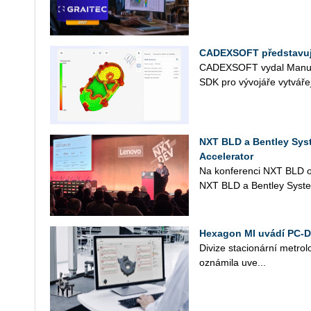
CADEXSOFT představuje
CAD­EX­SOFT vydal Ma­nu­f
SDK pro vý­vo­já­ře vy­tvá­ře­
NXT BLD a Bentley Sys
Accelerator
Na kon­fe­ren­ci NXT BLD ozná
NXT BLD a Bent­ley Sys­t
Hexagon MI uvádí PC-
Di­vi­ze sta­ci­o­nár­ní me­t­ro
ozná­mi­la uve...