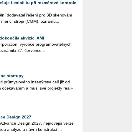
je flexibilitu při rozměrové kontrole
 do­da­va­tel ře­še­ní pro 3D ske­no­vá­ní
é mě­ři­cí stro­je (CMM), ozna­mu...
dokončila akvizici AMI
r­po­rati­on, vý­rob­ce pro­gra­mo­va­tel­ných
ozná­mi­la 27. čer­ven­ce...
 na startupy
ti prů­mys­lo­vé­ho in­že­nýr­ství čelí již od
 oče­ká­vá­ním a musí své pro­jek­ty re­a­li­
ce Design 2027
í Advan­ce De­sign 2027, nej­no­věj­ší verze
kou ana­lý­zu a návrh kon­st­ruk­cí ...