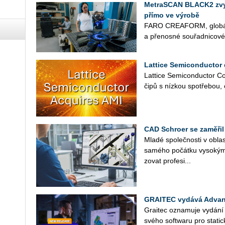
MetraSCAN BLACK2 zvyšu
přímo ve výrobě
FARO CREA­FORM, glo­bál­ní
a pře­nos­né sou­řad­ni­co­v
Lattice Semiconductor 
Lat­ti­ce Se­mi­con­duc­tor Co
čipů s níz­kou spo­tře­bou, 
CAD Schroer se zaměřil
Mladé spo­leč­nos­ti v ob­las­
sa­mé­ho po­čát­ku vy­so­kým
zo­vat pro­fe­si­...
GRAITEC vydává Advan
Grai­tec ozna­mu­je vy­dá­n
svého soft­wa­ru pro sta­tic­