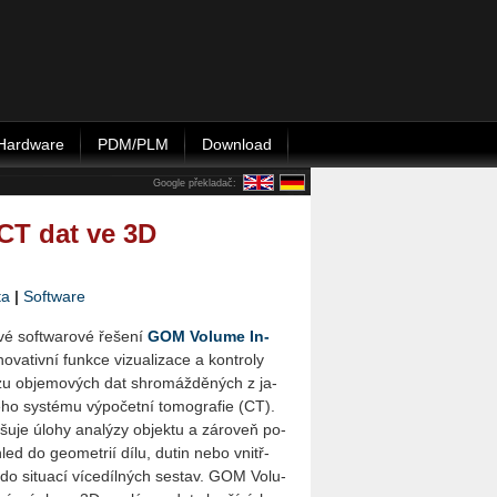
Hardware
PDM/PLM
Download
Google překladač:
CT dat ve 3D
ta
|
Software
é soft­wa­ro­vé ře­še­ní
GOM Vo­lu­me In­
no­va­tiv­ní funk­ce vi­zu­a­li­za­ce a kon­t­ro­ly
­zu ob­je­mo­vých dat shro­máž­dě­ných z ja­
é­ho sys­té­mu vý­po­čet­ní to­mo­gra­fie (CT).
­šu­je úlohy ana­lý­zy ob­jek­tu a zá­ro­veň po­
hled do ge­o­me­t­rií dílu, dutin nebo vnitř­
do si­tu­a­cí ví­ce­díl­ných se­stav. GOM Vo­lu­