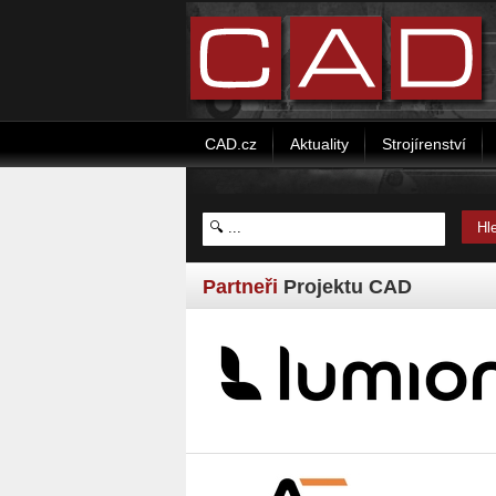
CAD.cz
Aktuality
Strojírenství
Partneři
Projektu CAD