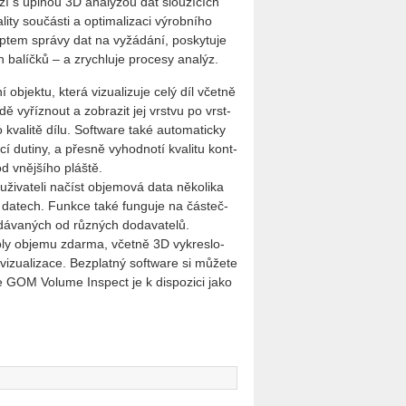
zí s úpl­nou 3D ana­lý­zou dat slou­ží­cích
i­ty sou­čás­ti a op­ti­ma­li­za­ci vý­rob­ní­ho
p­tem sprá­vy dat na vy­žá­dá­ní, po­sky­tu­je
 ba­líč­ků – a zrych­lu­je pro­ce­sy ana­lýz.
b­jek­tu, která vi­zu­a­li­zu­je celý díl včet­ně
dě vy­říz­nout a zob­ra­zit jej vrst­vu po vrst­
kva­li­tě dílu. Soft­ware také au­to­ma­tic­ky
í du­ti­ny, a přes­ně vy­hod­no­tí kva­li­tu kon­t­
d vněj­ší­ho pláš­tě.
va­te­li na­číst ob­je­mo­vá data ně­ko­li­ka
o da­tech. Funk­ce také fun­gu­je na čás­teč­
dá­va­ných od růz­ných do­da­va­te­lů.
o­ly ob­je­mu zdar­ma, včet­ně 3D vy­kres­lo­
i­zu­a­li­za­ce. Bez­plat­ný soft­ware si mů­že­te
e GOM Vo­lu­me In­spect je k dis­po­zi­ci jako