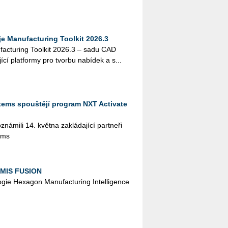
 Manufacturing Toolkit 2026.3
actu­ring Tool­kit 2026.3 – sadu CAD
jí­cí plat­for­my pro tvor­bu na­bí­dek a s...
tems spouštějí program NXT Activate
­mi­li 14. květ­na za­klá­da­jí­cí part­ne­ři
ems
DMIS FUSION
­lo­gie He­xa­gon Ma­nu­factu­ring In­tel­li­gen­ce