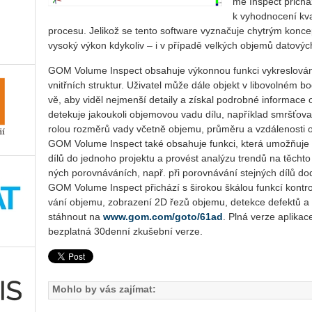
me In­spect při­chá­
k vy­hod­no­ce­ní kva­l
pro­ce­su. Je­li­kož se tento soft­ware vy­zna­ču­je chyt­rým kon­ce
vy­so­ký výkon kdy­ko­liv – i v pří­pa­dě vel­kých ob­je­mů da­to­vých
GOM Vo­lu­me In­spect ob­sa­hu­je vý­kon­nou funk­ci vy­kres­lo­vá­ní o
vnitř­ních struk­tur. Uži­va­tel může dále ob­jekt v li­bo­vol­ném bo
vě, aby viděl nejmen­ší de­tai­ly a zís­kal po­drob­né in­for­ma­ce o 
de­te­ku­je ja­kou­ko­li ob­je­mo­vou vadu dílu, na­pří­klad smrš­ťo­va­c
ro­lou roz­mě­rů vady včet­ně ob­je­mu, prů­mě­ru a vzdá­le­nos­ti o
GOM Vo­lu­me In­spect také ob­sa­hu­je funk­ci, která umožňuje uži­
dílů do jed­no­ho pro­jek­tu a pro­vést ana­lý­zu tren­dů na těch­t
ných po­rov­ná­vá­ních, např. při po­rov­ná­vá­ní stej­ných dílů do­
GOM Vo­lu­me In­spect při­chá­zí s ši­ro­kou šká­lou funk­cí kon­t­r
vá­ní ob­je­mu, zob­ra­ze­ní 2D řezů ob­je­mu, de­tek­ce de­fek­tů a v
stáh­nout na
www.​gom.​com/​goto/​61ad
. Plná verze apli­ka­c
bez­plat­ná 30­den­ní zku­šeb­ní verze.
Mohlo by vás zajímat: