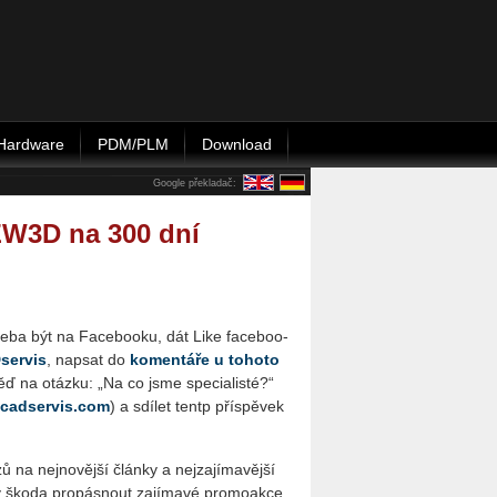
Hardware
PDM/PLM
Download
Google překladač:
ZW3D na 300 dní
ře­ba být na Fa­ce­boo­ku, dát Like fa­ce­boo­
er­vis
, na­psat do
ko­men­tá­ře u to­ho­to
ď na otáz­ku: „Na co jsme spe­ci­a­lis­té?“
cadservis.​com
) a sdí­let tentp pří­spě­vek
na nej­no­věj­ší člán­ky a nej­za­jí­ma­věj­ší
a by škoda pro­pás­nout za­jí­ma­vé pro­mo­ak­ce