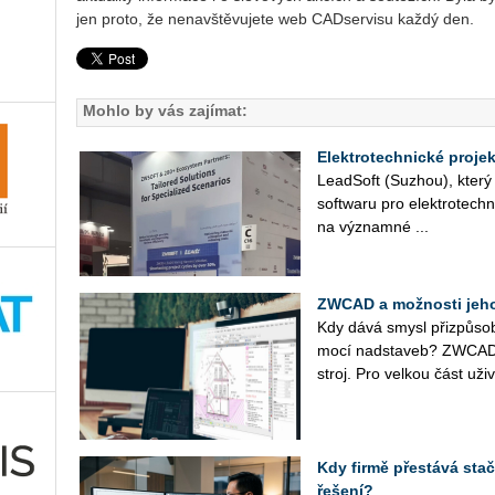
jen proto, že ne­na­vště­vu­je­te web CADser­vi­su každý den.
Mohlo by vás zajímat:
Elektrotechnické proje
Lead­Soft (Suzhou), který ji
soft­wa­ru pro elek­tro­tech­n
na vý­znam­né ...
ZWCAD a možnosti jeho
Kdy dává smysl při­způ­so
mo­cí nad­sta­veb? ZWCAD j
stroj. Pro vel­kou část uži­va
Kdy firmě přestává stači
řešení?