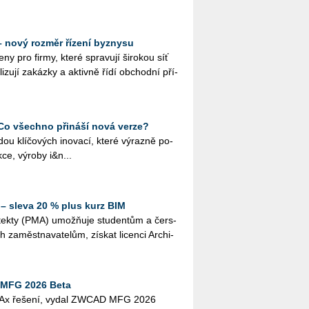
 nový rozměr řízení byznysu
y pro firmy, které spra­vu­jí ši­ro­kou síť
i­zu­jí za­káz­ky a ak­tiv­ně řídí ob­chod­ní pří­
Co všechno přináší nová verze?
u klí­čo­vých ino­va­cí, které vý­raz­ně po­
­ce, vý­ro­by i&n...
– sleva 20 % plus kurz BIM
tek­ty (PMA) umož­ňuje stu­den­tům a čer­s­
h za­měst­na­va­te­lům, zís­kat li­cen­ci Ar­chi­
MFG 2026 Beta
l CAx ře­še­ní, vydal ZWCAD MFG 2026