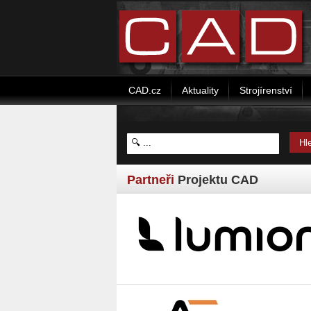
CAD.cz
Aktuality
Strojírenství
Partneři
Projektu CAD