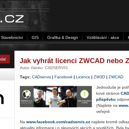
Stavebnictví
GIS
Grafika & Design
Vzdělávání - akce
Jak vyhrát licenci ZWCAD nebo 
Autor článku: CADSERVIS
Tags:
CADservis
|
Facebook
|
Licence
|
ZW3D
|
ZWCAD
Jed­no­du­še je po­t
ko­vé strán­ce
CADs
pří­spěv­ku
od­po­vě
(Na­jde­te na
www.​
ve­řej­ně.
Na
www.​facebook.​com/​cadservis.​cz
na­jde­te kromě od­ka­zů 
ak­tu­a­li­ty in­for­ma­ce i o sle­vo­vých ak­cích a sou­tě­žích. Byl