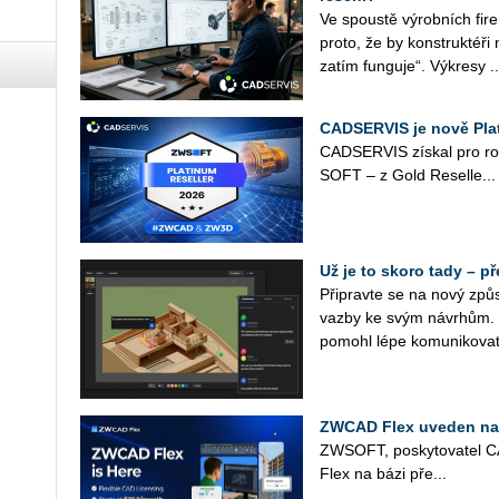
Ve spous­tě vý­rob­ních fir
proto, že by kon­struk­té­ři
zatím fun­gu­je“. Vý­kre­sy ..
CADSERVIS je nově Pla
CAD­SER­VIS zís­kal pro ro
SOFT – z Gold Re­sel­le...
Už je to skoro tady – 
Při­prav­te se na nový způ­s
vazby ke svým ná­vr­hům. 
po­mohl lépe ko­mu­ni­ko­va
ZWCAD Flex uveden na 
ZW­SOFT, po­sky­to­va­tel 
Flex na bázi pře...