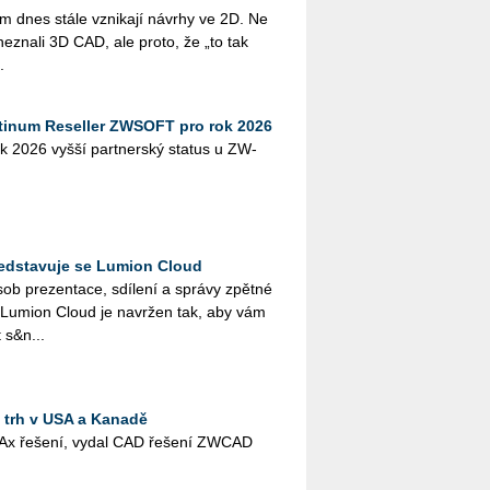
em dnes stále vzni­ka­jí ná­vrhy ve 2D. Ne
 ne­zna­li 3D CAD, ale proto, že „to tak
.
tinum Reseller ZWSOFT pro rok 2026
k 2026 vyšší part­ner­ský sta­tus u ZW­
představuje se Lumion Cloud
ob pre­zen­ta­ce, sdí­le­ní a sprá­vy zpět­né
Lu­mi­on Cloud je na­vr­žen tak, aby vám
t s&n...
trh v USA a Kanadě
CAx ře­še­ní, vydal CAD ře­še­ní ZWCAD