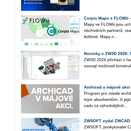
Corpis Maps s FLOWii –
Mapy ve FLOWii jsou ur­če­n
ob­chod­ních part­ne­rů, re­a­l
le­ži­tos­ti. Mapy n...
Novinky v ZW3D 2026: 
ZW3D 2026 při­chá­zí s řado
sou­va­jí mož­nos­ti kon­struk
Archicad v májové akci 
Pro­gram pro mladé ar­chi­
tvým ab­sol­ven­tům, či je­jic
ca­du za vý­hod­něj­ších...
ZWSOFT vydal ZWCAD 
ZW­SOFT, po­sky­to­va­te