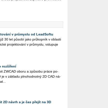
ktování v průmyslu od LeadSoftu
ž 30 let pů­so­bí jako prů­kop­ník v ob­las­ti
ic­ké pro­jek­to­vá­ní v prů­mys­lu, vstu­pu­je
 rozšíření
­bit ZWCAD oboru a způ­so­bu práce po­
e v zá­kla­du pl­no­hod­not­ný 2D CAD ná­
­t...
t 2D návrh a je čas přejít na 3D