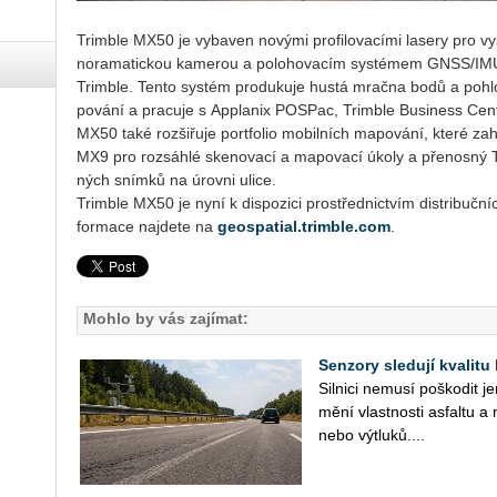
Trim­ble MX50 je vy­ba­ven no­vý­mi pro­fi­lo­va­cí­mi la­se­ry pr
no­ra­ma­tic­kou ka­me­rou a po­lo­ho­va­cím sys­té­mem GNSS/IMU f
Trim­ble. Tento sys­tém pro­du­ku­je hustá mrač­na bodů a po­hl­
po­vá­ní a pra­cu­je s Ap­pla­nix PO­SPac, Trim­ble Busi­ness Cen
MX50 také roz­ši­řu­je port­fo­lio mo­bil­ních ma­po­vá­ní, které za­h
MX9 pro roz­sáh­lé ske­no­va­cí a ma­po­va­cí úkoly a pře­nos­ný
ných sním­ků na úrov­ni ulice.
Trim­ble MX50 je nyní k dis­po­zi­ci pro­střed­nic­tvím dis­tri­buč­ní
for­ma­ce na­jde­te na
geospatial.trimble.com
.
Mohlo by vás zajímat:
Senzory sledují kvalitu
Sil­ni­ci ne­mu­sí po­ško­dit 
mění vlast­nos­ti as­fal­tu a 
nebo vý­tlu­ků....