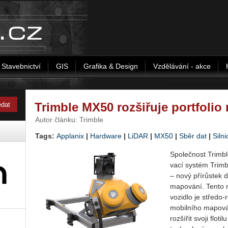
Stavebnictví
GIS
Grafika & Design
Vzdělávání - akce
Trimble MX50 rozšiřuje portfoli
Autor článku: Trimble
Tags:
Applanix
|
Hardware
|
LiDAR
|
MX50
|
Sběr dat
|
Silni
Spo­leč­nost Trim­bl
va­cí sys­tém Trim­
– nový pří­růs­tek d
ma­po­vá­ní. Tento 
vo­zi­dlo je stře­do
mo­bil­ní­ho ma­po­v
roz­ší­řit svoji flo­ti