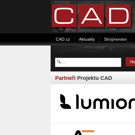
CAD.cz
Aktuality
Strojírenství
Partneři
Projektu CAD