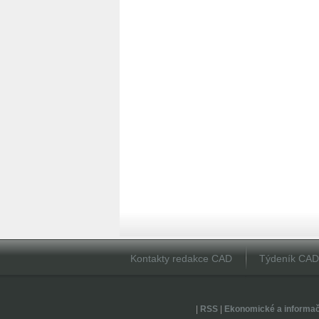
Kontakty redakce CAD
Týdeník CA
|
RSS
|
Ekonomické a informa