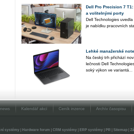
Dell Pro Precision 7 T1
a volitelnými porty
Dell Tech­no­lo­gies uved­l
je na­bíd­ku pra­cov­ních sta
Lehké manažerské noteb
Na český trh při­chá­zí no
leč­nos­ti Dell Tech­no­lo­gi
so­ký výkon ve va­ri­an­tá...
Dnews
Kalendář akcí
Ceník inzerce
Archív časopisu
ční systémy
|
Hardware forum
|
CRM systémy
|
ERP systémy
|
PR
|
Sitemap
|
Zá