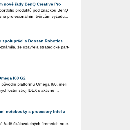
 nové řady BenQ Creative Pro
é port­fo­lio pro­duk­tů pod znač­kou BenQ
e­na pro­fe­si­o­nál­ním tvůr­cům vy­ža­du...
e spolupráci s Doosan Robotics
ná­mi­la, že uza­vře­la stra­te­gic­ké part­
Omega I60 G2
i pů­vod­ní plat­for­mu Omega I60, měli
­rych­lost­ní stroj IDEX s ak­tiv­ně ...
emní notebooky s procesory Intel a
řadě šká­lo­va­tel­ných fi­rem­ních no­te­