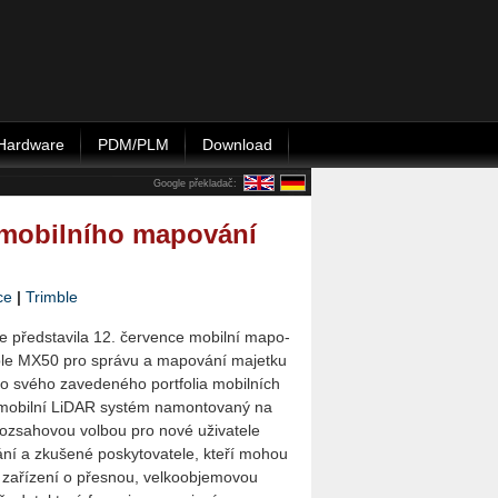
Hardware
PDM/PLM
Download
Google překladač:
o mobilního mapování
ce
|
Trimble
e před­sta­vi­la 12. čer­ven­ce mo­bil­ní ma­po­
ble MX50 pro sprá­vu a ma­po­vá­ní ma­jet­ku
o svého za­ve­de­né­ho port­fo­lia mo­bil­ních
mo­bil­ní LiDAR sys­tém na­mon­to­va­ný na
-roz­sa­ho­vou vol­bou pro nové uži­va­te­le
á­ní a zku­še­né po­sky­to­va­te­le, kteří mohou
­lu za­ří­ze­ní o přes­nou, vel­ko­ob­je­mo­vou