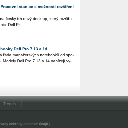
: Pracovní stanice s možností rozšíření
a na český trh nový desktop, který roz­ši­řu­
­nic. Dell Pr...
ooky Dell Pro 7 13 a 14
vá řada ma­na­žer­ských no­te­boo­ků od spo­
es. Mo­de­ly Dell Pro 7 13 a 14 na­bí­ze­jí vy­
Trends
sady ochrany osobních údajů
|