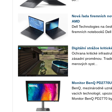
Nová řada firemních not
AMD
Dell Tech­no­lo­gies na čes
fi­rem­ních no­te­boo­ků Dell
Digitální strážce kritic
Ochra­na kri­tic­ké in­frastruk
zá­sad­ní pro­mě­nou. Tra­di
me­ro­vých sys­t...
Monitor BenQ PD2770U 
BenQ, me­zi­ná­rod­ně uzná­va
va­cích tech­no­lo­gií, upo­z
Mo­ni­tor BenQ PD2770 byl