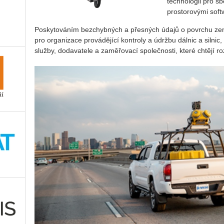
tech­no­lo­gii pro s
prosto­ro­vý­mi soft­
Po­sky­to­vá­ním bez­chyb­ných a přes­ných údajů o po­vrchu ze
pro or­ga­ni­za­ce pro­vá­dě­jí­cí kon­t­ro­ly a údrž­bu dál­nic a sil­ni
služ­by, do­da­va­te­le a za­mě­řo­va­cí spo­leč­nos­ti, které chtě­jí r