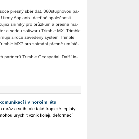
o vy­so­ce přes­ný sběr dat, 360stupňovou pa­
irmy Ap­pla­nix, dce­ři­né spo­leč­nos­ti
cu­jí­cí sním­ky pro prů­zkum a přes­né ma­
­ter a sadou soft­wa­ru Trim­ble MX. Trim­ble
r­nu­je ši­ro­ce za­ve­de­ný sys­tém Trim­ble
 Trim­ble MX7 pro sní­má­ní přes­ně umís­tě­
ch part­ne­rů Trim­ble Ge­o­spa­tial. Další in­
 komunikací i v horkém létu
jen mráz a sníh, ale také tro­pic­ké tep­lo­ty
mohou urych­lit vznik ko­le­jí, de­for­ma­cí