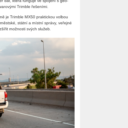
běr dat, která fun­gu­je ve spo­je­ní s ge­o­
wa­ro­vý­mi Trim­ble ře­še­ní­mi.
mě je Trim­ble MX50 prak­tic­kou vol­bou
c, měst­ské, stát­ní a míst­ní sprá­vy, ve­řej­né
oz­ší­řit mož­nos­ti svých slu­žeb.