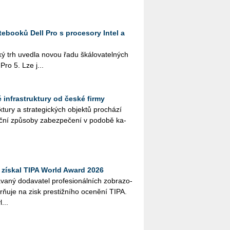
ebooků Dell Pro s procesory Intel a
ký trh uved­la novou řadu šká­lo­va­tel­ných
 Pro 5. Lze j...
ké infrastruktury od české firmy
­tu­ry a stra­te­gic­kých ob­jek­tů pro­chá­zí
č­ní způ­so­by za­bez­pe­če­ní v po­do­bě ka­
získal TIPA World Award 2026
­ný do­da­va­tel pro­fe­si­o­nál­ních zob­ra­zo­
orňuje na zisk pres­tiž­ní­ho oce­ně­ní TIPA.
...