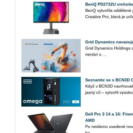
BenQ PD2732U vrcholem
BenQ vy­tvo­ři­la od­dě­le­n
Cre­a­ti­ve Pro, která je ur­č
Grid Dynamics navazuj
Grid Dy­na­mics Hol­dings oz
ner­ství s ...
Seznamte se s BCN3D 
Když v BCN3D na­vr­ho­va­l
jasný cíl – vy­tvo­řit vy­so­ko
Dell Pro 3 14 a 16: Fir
AMD
Po ne­dáv­no uve­de­né nové 
bo...