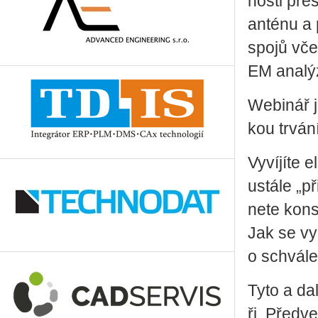
nos­ti přes
an­té­nu a
spojů včet­
EM ana­lý­
Webi­nář 
kou tr­vá­n
Vy­ví­jí­te
u­stá­le „p
ne­te kon­s
Jak se vy­
o schvá­l
Tyto a dal
ři. Před­v