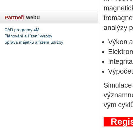
mag­ne­tic­
tro­mag­ne
Partneři
webu
ana­lý­zy p
CAD programy 4M
Plánování a řízení výroby
Výkon a ú
Správa majetku a řízení údržby
Elek­tro­
In­te­gri­
Vý­po­č
Si­mu­la­ce
vý­znam­né
vým cyk­l
Regis