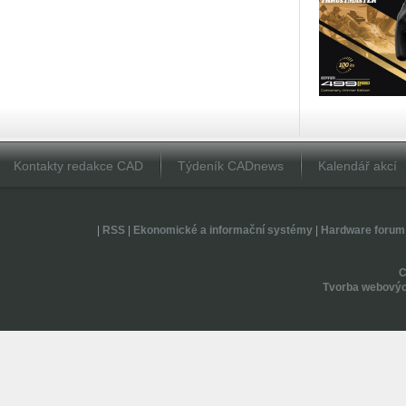
Kontakty redakce CAD
Týdeník CADnews
Kalendář akcí
|
RSS
|
Ekonomické a informační systémy
|
Hardware forum
Tvorba webovýc