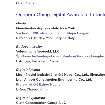
Ope­nRoads.
Oce­ně­ní Going Di­gi­tal Awards in In­frast
Mosty
Mi­nis­ter­stvo do­pra­vy státu New York
Vý­chod­ní 138. ulice nad dál­ni­cí Major De­e­gan
New York City, New York, Spo­je­né státy
Bu­do­vy a are­á­ly
Vol­go­grad­nef­te­pro­ekt, LLC
Špič­ko­vý tech­no­lo­gic­ký mul­ti­funkč­ní lé­kař­ský kom­plex
Usť-Luga, Pe­t­ro­hrad, Rusko
Di­gi­tál­ní města
Me­zi­ná­rod­ní lo­gis­tic­ké le­tiš­tě Hubei Co., Ltd., Shen­
Ltd., Ai­r­port Con­structi­on En­gi­nee­ring Co., Ltd.
Pro­jekt le­tiš­tě Ezhou Huahu
E-čou, Chu-pej, Čína
Di­gi­tál­ní vý­stav­ba
Clark Con­structi­on Group, LLC