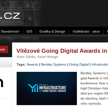
Stavebnictví
GIS
Grafika & Design
Vzdělávání - akce
Vítězové Going Digital Awards in 
Autor článku: Karel Heinige
Tags:
Awards
|
Bentley Systems
|
Going Di­gi­tal
|
Infrastrukt
Bent­ley Sys­tems (
gi­tal Awards in In­f
kon­fe­ren­ce Year 
há­jil Chris­ti­an Hub
di­tel pro re­gi­on 
tal všech­ny, kteří sl
ní­ho vý­cho­du.