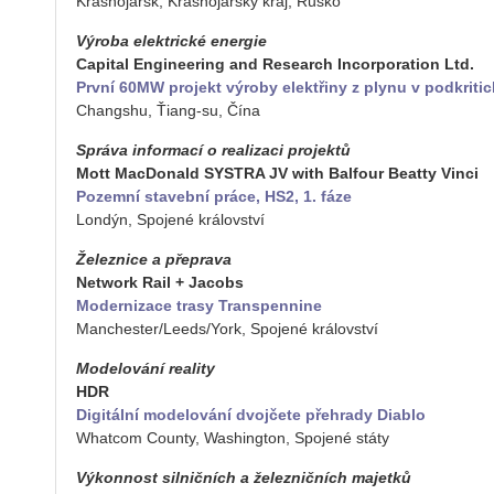
Kras­nojar­sk, Kras­nojar­ský kraj, Rusko
Vý­ro­ba elek­tric­ké ener­gie
Ca­pi­tal En­gi­nee­ring and Re­search In­cor­po­rati­on Ltd.
První 60MW pro­jekt vý­ro­by elektři­ny z plynu v pod­kri­ti
Chan­gshu, Ťiang-su, Čína
Sprá­va in­for­ma­cí o re­a­li­za­ci pro­jek­tů
Mott Ma­c­Do­nald SYSTRA JV with Bal­four Be­at­ty Vinci
Po­zem­ní sta­veb­ní práce, HS2, 1. fáze
Lon­dýn, Spo­je­né krá­lov­ství
Že­lez­ni­ce a pře­pra­va
Ne­twork Rail + Ja­cobs
Mo­der­ni­za­ce trasy Transpen­ni­ne
Man­ches­ter/Leeds/York, Spo­je­né krá­lov­ství
Mo­de­lo­vá­ní re­a­li­ty
HDR
Di­gi­tál­ní mo­de­lo­vá­ní dvoj­če­te pře­hra­dy Di­a­blo
What­com Coun­ty, Wa­shing­ton, Spo­je­né státy
Vý­kon­nost sil­nič­ních a že­lez­nič­ních ma­jet­ků