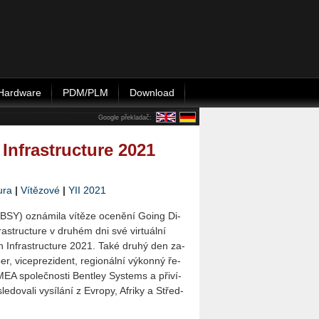
Hardware
PDM/PLM
Download
Google překladač:
Infrastructure 2021
ura
|
Vítězové
|
YII 2021
BSY) ozná­mi­la ví­tě­ze oce­ně­ní Going Di­
rastructu­re v dru­hém dni své vir­tu­ál­ní
in In­frastructu­re 2021. Také druhý den za­
er, vi­ce­pre­zi­dent, re­gi­o­nál­ní vý­kon­ný ře­
EMEA spo­leč­nos­ti Bent­ley Sys­tems a při­ví­
e­do­va­li vy­sí­lá­ní z Ev­ro­py, Af­ri­ky a Střed­