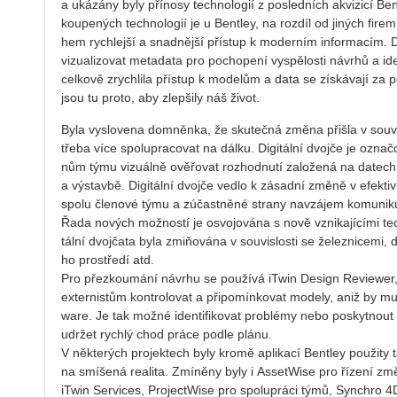
a uká­zá­ny byly pří­no­sy tech­no­lo­gií z po­sled­ních akvi­zi­cí B
kou­pe­ných tech­no­lo­gií je u Bent­ley, na roz­díl od ji­ných fir
hem rych­lej­ší a snad­něj­ší pří­stup k mo­der­ním in­for­ma­cím.
vi­zu­a­li­zo­vat me­ta­da­ta pro po­cho­pe­ní vy­spě­los­ti ná­vrhů a i
cel­ko­vě zrych­li­la pří­stup k mo­de­lům a data se zís­ká­va­jí za
jsou tu proto, aby zlep­ši­ly náš život.
Byla vy­slo­ve­na do­mněn­ka, že sku­teč­ná změna při­šla v sou­v
tře­ba více spo­lu­pra­co­vat na dálku. Di­gi­tál­ní dvoj­če je ozn
nům týmu vi­zu­ál­ně ově­řo­vat roz­hod­nu­tí za­lo­že­ná na da­tech což
a vý­stav­bě. Di­gi­tál­ní dvoj­če vedlo k zá­sad­ní změně v efek­ti­
spolu čle­no­vé týmu a zú­čast­ně­né stra­ny na­vzá­jem ko­mu­ni­ku­
Řada no­vých mož­nos­tí je osvo­jo­vá­na s nově vzni­ka­jí­cí­mi tech­n
tál­ní dvoj­ča­ta byla zmiňována v sou­vis­los­ti se že­lez­ni­ce­mi, dá
ho pro­stře­dí atd.
Pro pře­zkou­má­ní ná­vr­hu se po­u­ží­vá iTwin De­sign Re­viewer, 
ex­ter­nis­tům kon­t­ro­lo­vat a při­po­mín­ko­vat mo­de­ly, aniž by mu­s
ware. Je tak možné iden­ti­fi­ko­vat pro­blémy nebo po­skyt­nout 
udr­žet rych­lý chod práce podle plánu.
V ně­kte­rých pro­jek­tech byly kromě apli­ka­cí Bent­ley po­u­ži­ty
na smí­še­ná re­a­li­ta. Zmí­ně­ny byly i As­se­tWi­se pro ří­ze­ní 
iTwin Ser­vi­ces, Pro­jectWi­se pro spo­lu­prá­ci týmů, Syn­chro 