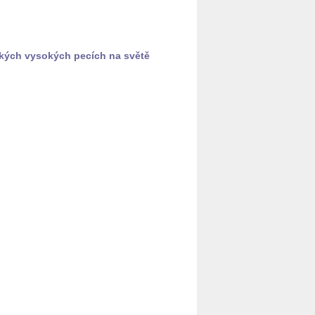
c­kých vy­so­kých pe­cích na světě