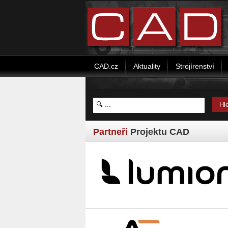
CAD.cz
Aktuality
Strojírenství
Partneři
Projektu CAD