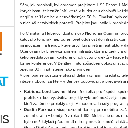
Sám, jak pro­hlá­sil, byl ohro­men pro­jek­tem HS2 Phase 1 Mai
ko­rych­lost­ní že­lez­nič­ní síť, která v bu­douc­nu ob­slou­ží každý
An­g­lií a sníží emise o ne­u­vě­ři­tel­ných 50 %. Fi­na­lis­tů bylo ce
o nich 49 ne­zá­vis­lých po­rot­ců. Pro­jek­ty jsou stále k pro­hlé
Po Chris­ti­a­nu Hu­be­ro­vi do­stal slovo
Ni­cho­las Cu­mins
, pro­
ku­to­val o tom, jak na­pro­gra­mo­vat odol­nost do in­frastruk­tur­níc
mi ino­va­ce­mi a tren­dy, které urych­lu­jí při­je­tí in­frastruk­tu­ry di­
Oceňovány byly nej­vý­znam­něj­ší in­frastruk­tur­ní pro­jek­ty a ohl
ké­ho před­sta­vo­vá­ní kon­ku­renč­ních dvou pro­jek­tů v každé ka­te
formě kon­fe­ren­ce. V Bent­ley tímto způ­so­ben do­ká­za­li stla­čit 
opět na 90 minut, stej­ně jako první den.
V pře­no­su se po­stup­ně uká­za­li další vý­znam­ní před­sta­vi­te­
ví­tě­ze v oboru, za který v Bent­ley od­po­ví­da­jí, a pře­dá­va­li s
Ka­tri­o­na Lord-Le­vins
, hlav­ní ře­di­tel­ka pro úspěch spo­leč­
pro­hlíd­ku, kde vy­zdvih­la pro­jek­ty vy­bra­né ne­zá­vis­lý­mi po­ro
kteří za tě­mi­to pro­jek­ty stojí. A mo­de­ro­va­la celý pro­gram 
Dus­tin Parkman
, vi­ce­pre­zi­dent Bent­ley pro mo­bi­li­tu, z
zem­ní dráhu v Lon­dýně z roku 1863. Mo­bi­li­ta je dnes mno­h
hy­bu než kdy­ko­li před­tím. S mi­li­o­ny mostů, tu­ne­lů, vlaků 
Going Di­gi­tal Award mění mo­der­ní in­frastruk­tu­ru, zlep­šu­j