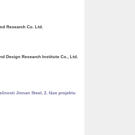
 and Re­search Co. Ltd.
d De­sign Re­search In­sti­tu­te Co., Ltd.
leč­nos­ti Jin­nan Steel, 2. fáze pro­jek­tu