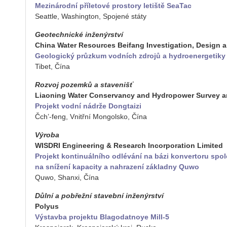
Me­zi­ná­rod­ní pří­le­to­vé pro­sto­ry le­tiš­tě Se­a­Tac
Se­att­le, Wa­shing­ton, Spo­je­né státy
Ge­o­tech­nic­ké in­že­nýr­ství
China Water Re­sour­ces Be­i­fang In­ves­ti­gati­on, De­sign
Ge­o­lo­gic­ký prů­zkum vod­ních zdro­jů a hyd­ro­ener­ge­ti­ky
Tibet, Čína
Roz­voj po­zem­ků a sta­ve­nišť
Li­a­o­ning Water Con­servan­cy and Hyd­ro­power Sur­vey an
Pro­jekt vodní ná­dr­že Don­gtai­zi
Čch’-feng, Vnitř­ní Mon­gol­sko, Čína
Vý­ro­ba
WISDRI En­gi­nee­ring & Re­search In­cor­po­rati­on Li­mi­ted
Pro­jekt kon­ti­nu­ál­ní­ho od­lé­vá­ní na bázi kon­ver­to­ru spo­
na sní­že­ní ka­pa­ci­ty a na­hra­ze­ní zá­klad­ny Quwo
Quwo, Sha­nxi, Čína
Důlní a po­břež­ní sta­veb­ní in­že­nýr­ství
Po­ly­us
Vý­stav­ba pro­jek­tu Bla­go­dat­noye Mill-5