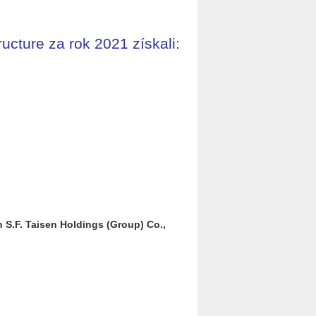
ructu­re za rok 2021 zís­ka­li:
zhen S.F. Tai­sen Hol­dings (Group) Co.,