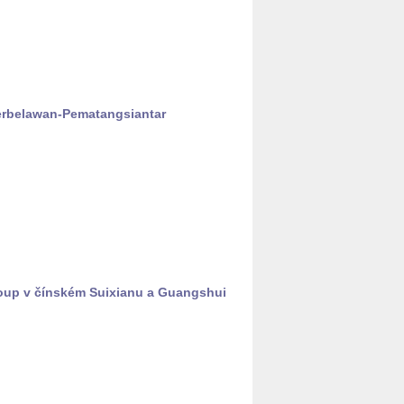
­be­la­wan-Pe­ma­tan­g­si­an­tar
up v čín­ském Su­i­xi­a­nu a Gu­an­gshui