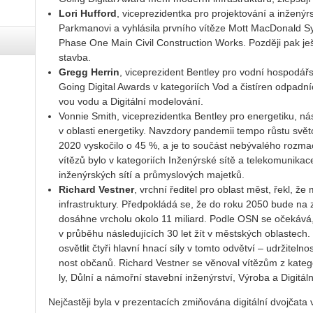
Lori Hu­f­ford
, vi­ce­pre­zi­dent­ka pro pro­jek­to­vá­ní a in­že­nýr­
Parkma­no­vi a vy­hlá­si­la prv­ní­ho ví­tě­ze Mott Ma­c­Do­nald
Phase One Main Civil Con­structi­on Works. Poz­dě­ji pak ještě při
stav­ba.
Gregg Herrin
, vi­ce­pre­zi­dent Bent­ley pro vodní hos­po­dář­s
Going Di­gi­tal Awards v ka­te­go­ri­ích Vod a čis­tí­ren od­pad
vou vodu a Di­gi­tál­ní mo­de­lo­vá­ní.
Von­nie Smith, vi­ce­pre­zi­dent­ka Bent­ley pro ener­ge­ti­ku, nás 
v ob­las­ti ener­ge­ti­ky. Na­vzdo­ry pan­de­mii tempo růstu svě­to
2020 vy­sko­či­lo o 45 %, a je to sou­část ne­bý­va­lé­ho roz­ma­c
ví­tězů bylo v ka­te­go­ri­ích In­že­nýr­ské sítě a te­le­ko­mu­ni­ka
in­že­nýr­ských sítí a prů­mys­lo­vých ma­jet­ků.
Ri­chard Vest­ner
, vrch­ní ře­di­tel pro ob­last měst, řekl, že mě
in­frastruk­tu­ry. Před­po­klá­dá se, že do roku 2050 bude na zemi
do­sáh­ne vr­cho­lu okolo 11 mi­li­ard. Podle OSN se oče­ká­vá, 
v prů­bě­hu ná­sle­du­jí­cích 30 let žít v měst­ských ob­las­tech. V
osvět­lit čtyři hlav­ní hnací síly v tomto od­vět­ví – udr­ži­tel­n
nost ob­ča­nů. Ri­chard Vest­ner se vě­no­val ví­tězům z ka­te­go­
ly, Důlní a ná­moř­ní sta­veb­ní in­že­nýr­ství, Vý­ro­ba a Di­gi­tál
Nej­čas­tě­ji byla v pre­zen­ta­cích zmiňována di­gi­tál­ní dvoj­ča­ta 