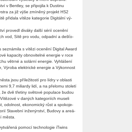
ství v Bent­ley, se při­po­ji­la k Dus­ti­nu
 Systra za již výše zmí­ně­ný pro­jekt HS2
­da­la ví­tě­ze ka­te­go­rie Di­gi­tál­ní vý­
tví pro­ve­dl di­vá­ky další sérií oce­ně­ní
­ních vod, Sítě pro vodu, od­pad­ní a deš­ťo­
se­zná­mi­la s ví­tě­zi oce­ně­ní Di­gi­tal Award
­vé ka­pa­ci­ty ob­no­vi­tel­né ener­gie v roce
hu vě­tr­né a so­lár­ní ener­gie. Vy­hlá­še­ní
­ce, Vý­ro­ba elek­tric­ké ener­gie a Vý­kon­nost
sta jsou pří­le­ži­tos­tí pro lídry v ob­las­ti
 9,7 mi­li­ar­dy lidí, a na pře­lo­mu sto­le­tí
že dvě tře­ti­ny svě­to­vé po­pu­la­ce budou
í­tě­zo­vé v da­ných ka­te­go­ri­ích mu­se­li
ost, odol­nost, eko­no­mic­ký růst a spo­ko­je­
rií Sta­veb­ní in­že­nýr­ství, Bu­do­vy a are­á­
­ní města.
vy­tvá­ře­ná po­mo­cí tech­no­lo­gie iTwins