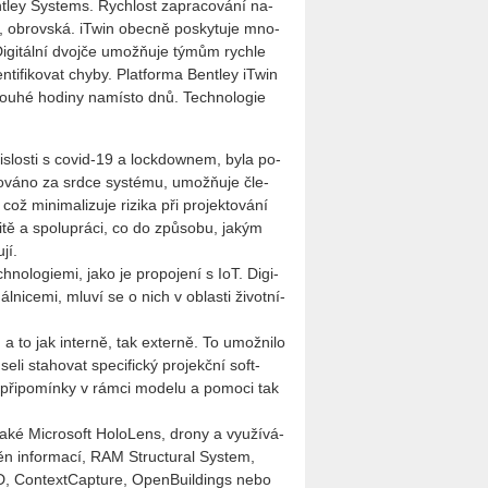
ent­ley Sys­tems. Rych­lost za­pra­co­vá­ní na­
em, ob­rov­ská. iTwin obec­ně po­sky­tu­je mno­
 Di­gi­tál­ní dvoj­če umožňuje týmům rych­le
den­ti­fi­ko­vat chyby. Plat­for­ma Bent­ley iTwin
 pouhé ho­di­ny na­mís­to dnů. Tech­no­lo­gie
is­los­ti s covid-19 a loc­kdow­nem, byla po­
a­čo­vá­no za srdce sys­té­mu, umožňuje čle­
 mi­ni­ma­li­zu­je ri­zi­ka při pro­jek­to­vá­ní
vi­tě a spo­lu­prá­ci, co do způ­so­bu, jakým
jí.
o­lo­gi­e­mi, jako je pro­po­je­ní s IoT. Di­gi­
l­ni­ce­mi, mluví se o nich v ob­las­ti ži­vot­ní­
a to jak in­ter­ně, tak ex­ter­ně. To umož­ni­lo
e­li sta­ho­vat spe­ci­fic­ký pro­jekč­ní soft­
při­po­mín­ky v rámci mo­de­lu a po­mo­ci tak
 také Micro­soft Ho­lo­Lens, drony a vy­u­ží­vá­
změn in­for­ma­cí, RAM Structu­ral Sys­tem,
4D, Con­text­Cap­tu­re, OpenBu­il­dings nebo