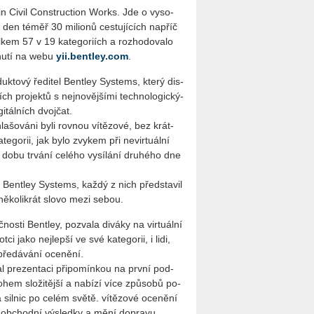
n Civil Con­structi­on Works. Jde o vy­so­
 den téměř 30 mi­li­o­nů ces­tu­jí­cích na­příč
l­kem 57 v 19 ka­te­go­ri­ích a roz­ho­do­va­lo
d­nu­tí na webu
yii.​bentley.​com
.
duk­to­vý ře­di­tel Bent­ley Sys­tems, který dis­
h pro­jek­tů s nej­no­věj­ší­mi tech­no­lo­gic­ký­
gi­tál­ních dvoj­čat.
a­šo­vá­ni byli rov­nou ví­tě­zo­vé, bez krát­
­go­rii, jak bylo zvy­kem při ne­vir­tu­ál­ní
dobu tr­vá­ní ce­lé­ho vy­sí­lá­ní dru­hé­ho dne
lé Bent­ley Sys­tems, každý z nich před­sta­vil
i ně­ko­li­krát slovo mezi sebou.
nos­ti Bent­ley, po­zva­la di­vá­ky na vir­tu­ál­ní
t­ci jako nej­lep­ší ve své ka­te­go­rii, i lidi,
pře­dá­vá­ní oce­ně­ní.
ačal pre­zen­ta­ci při­po­mín­kou na první pod­
em slo­ži­těj­ší a na­bí­zí více způ­sobů po­
a sil­nic po celém světě. ví­tě­zo­vé oce­ně­ní
í ob­chod­ní vý­sled­ky a mění do­pra­vu.