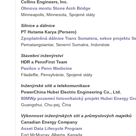
Col­lins En­gi­neers, Inc.
Ob­no­va mostu Stone Arch Bridge
Min­ne­a­po­lis, Min­ne­so­ta, Spo­je­né státy
Sil­ni­ce a dál­ni­ce
PT Hu­ta­ma Karya (Per­se­ro)
Zpo­plat­ně­ná dál­ni­ce Trans Su­mate­ra, sekce pro­jek­tu Ser
Pe­ma­tan­g­si­an­tar, Se­ver­ní Su­mat­ra, In­donésie
Sta­veb­ní in­že­nýr­ství
HDR a Penn­First Team
Pa­vi­lon v Penn Me­di­ci­ne
Fi­la­del­fie, Pen­syl­vá­nie, Spo­je­né státy
In­že­nýr­ské sítě a te­le­ko­mu­ni­ka­ce
Power­Chi­na Hubei Elect­ric En­gi­nee­ring Co., Ltd.
80MWp po­zem­ní fo­to­vol­taic­ký pro­jekt Hubei Ener­gy Gro
Gu­an­gshui, Chu-pej, Čína
Vý­kon­nost in­že­nýr­ských sítí a prů­mys­lo­vých ma­jet­ků
Ca­na­di­an Ener­gy Com­pa­ny
Asset Data Li­fecycle Pro­gram
Fort Mc­Murray, Al­ber­ta, Ka­na­da