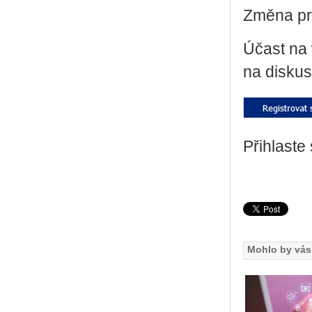
Změna pro
Účast na w
na dis­ku­s
Přihlaste
Mohlo by vás 