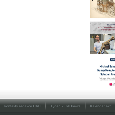
Kontakty redakce CAD
Týdeník CADnews
Kalendář akcí