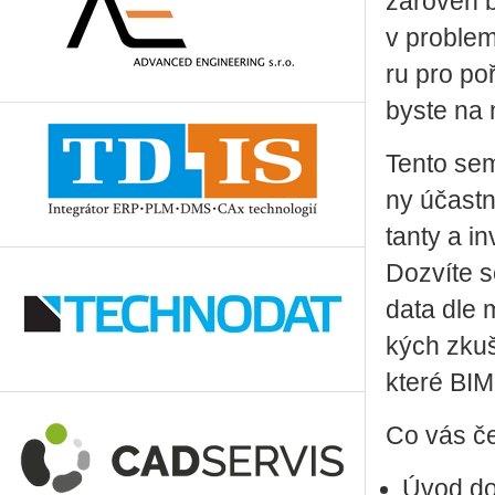
zá­ro­veň 
v pro­ble­m
ru pro po­ř
byste na n
Tento se­m
ny účast­ní
tan­ty a in
Do­zví­te s
data dle me
kých zku­še
které BIM p
Co vás č
Úvod do 