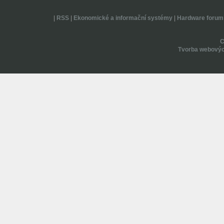
|
RSS
|
Ekonomické a informační systémy
|
Hardware forum
Tvorba webovýc