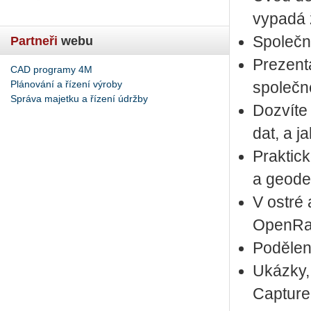
vy­pa­dá 
Spo­leč­né
Partneři
webu
Pre­zen­t
CAD programy 4M
Plánování a řízení výroby
spo­leč­
Správa majetku a řízení údržby
Do­zví­te
dat, a ja
Prak­tic­
a ge­o­de­
V ostré a
Ope­nRa
Po­dě­le­
Ukáz­ky, 
Cap­tu­r