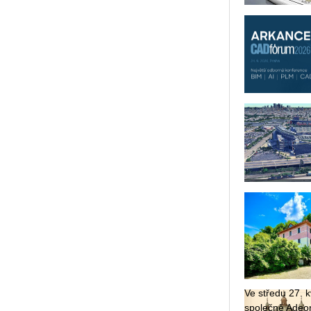
Ve stře­du 27. kv
spo­leč­ně Adeon