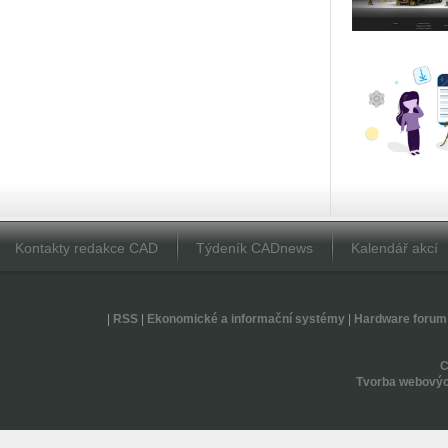
Kontakty redakce CAD
Týdeník CADnews
Kalendář akcí
|
RSS
|
Ekonomické a informační systémy
|
Hardware forum
Tvorba webovýc