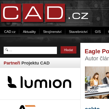
CAD.cz
Aktuality
Strojírenství
Stavebnictví
GIS
Eagle P
Autor čl
Partneři
Projektu CAD