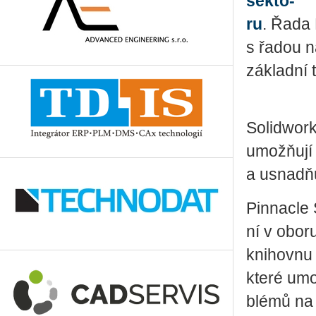
sek­to­
ru
. Řada P
s řadou ná
zá­klad­ní 
So­li­dwork
umožňují tv
a usnadňuj
Pin­nacle 
ní v oboru 
kni­hov­nu 
které umož
blé­mů na v