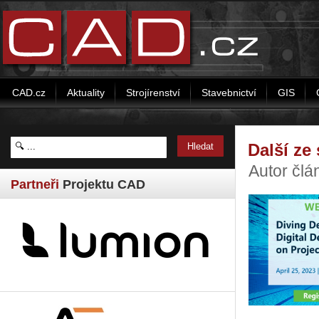
CAD.cz
Aktuality
Strojírenství
Stavebnictví
GIS
Další ze
Autor člá
Partneři
Projektu CAD