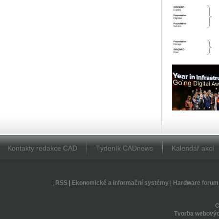
Kontakty redakce CAD
Týdeník CADnews
Kalendář akcí
|
RSS
|
Ekonomické a informační systémy
|
Hardware forum
Tvorba webovýc