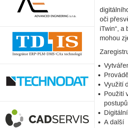
di­gi­tál­n
oči pře­sv
iTwin“, a 
mohou zjed
Za­re­gis­t
Vy­tvá­ře
Pro­vá­dě
Vy­u­ži­tí
Po­u­ži­tí
po­stu­pů
Di­gi­tál­
A další