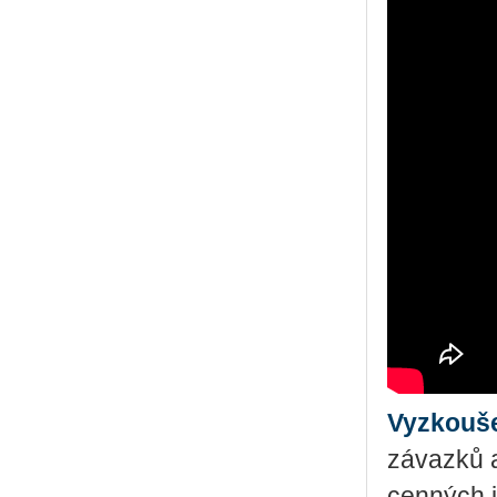
Vy­zkou­š
zá­vaz­ků a
cen­ných i