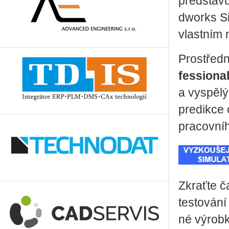
před­sta­vu
dworks Si­
vlast­ním n
Pro­střed­
fes­si­o­nal
a vy­spě­lý
pre­dik­ce
pra­cov­ní
Zkrať­te ča
tes­to­vá­
né vý­rob­ky