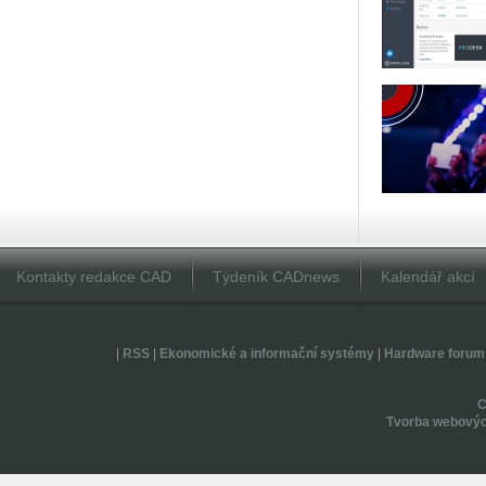
Kontakty redakce CAD
Týdeník CADnews
Kalendář akcí
|
RSS
|
Ekonomické a informační systémy
|
Hardware forum
Tvorba webovýc