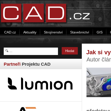
CAD.cz
Aktuality
Strojírenství
Stavebnictví
GIS
Jak si 
Autor čl
Partneři
Projektu CAD