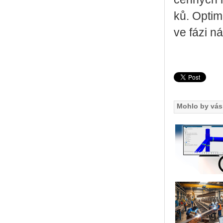
ků. Op­ti­ma
ve fázi ná­
Mohlo by vás 