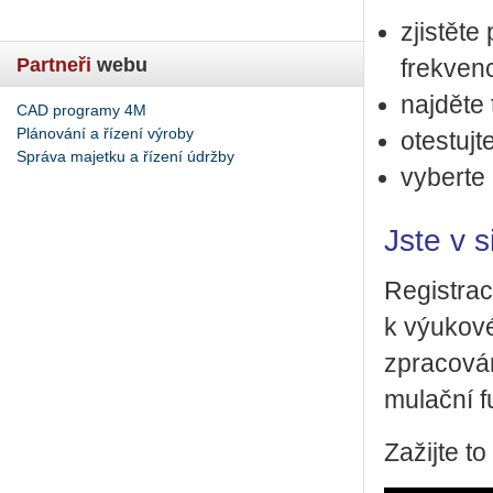
zjis­tě­te
Partneři
webu
frek­ven­
na­jdě­te 
CAD programy 4M
Plánování a řízení výroby
otes­tuj­t
Správa majetku a řízení údržby
vy­ber­te
Jste v 
Re­gis­tra­
k vý­u­ko­
zpra­co­vá­
mu­lač­ní f
Za­žij­te t