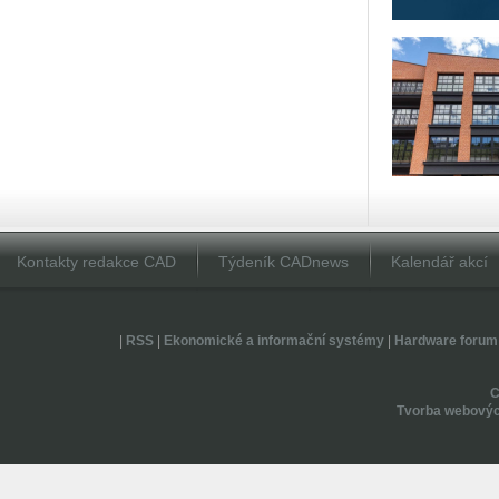
Kontakty redakce CAD
Týdeník CADnews
Kalendář akcí
|
RSS
|
Ekonomické a informační systémy
|
Hardware forum
Tvorba webovýc