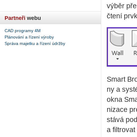
výběr před
čtení prvk
Partneři
webu
CAD programy 4M
Plánování a řízení výroby
Správa majetku a řízení údržby
Smart Brow­
ny a sys­té
okna Smart
ni­za­ce pr
stá­vá pod 
a fil­tro­va