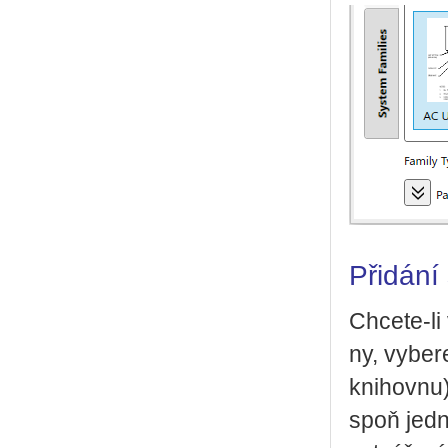
Přidání
Chce­te-li 
ny, vy­be­
kni­hov­nu)
spoň jednu