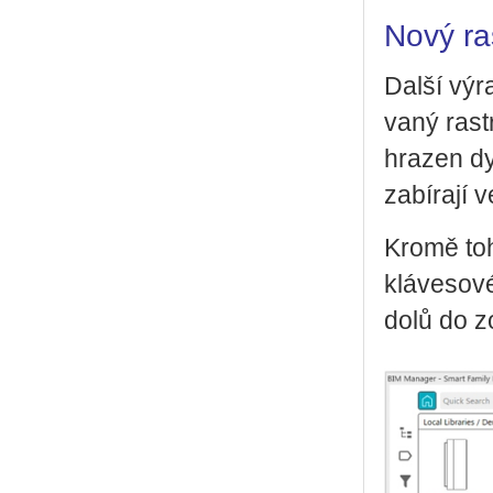
Nový ra
Další vý­r
va­ný rastr
hra­zen dy
za­bí­ra­jí
Kromě toho
klá­ve­so­
dolů do zo