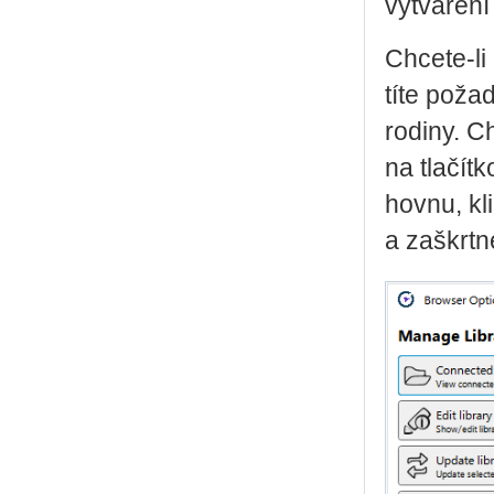
vy­tvá­ře­
Chce­te-li 
tí­te po­ž
ro­di­ny. C
na tla­čít­
hov­nu, kli
a za­škrt­