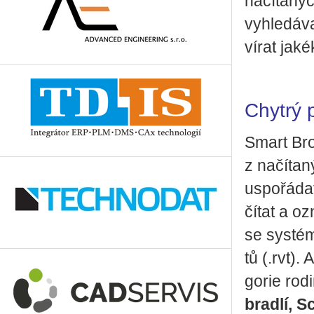
na­čí­ta­n
vy­hle­dá­v
ví­rat ja­ké­
Chytrý p
Smart Bro
z na­čí­ta­
uspo­řá­dat
čí­tat a oz
se sys­té­m
tů (.rvt). 
go­rie rod
brad­lí, S