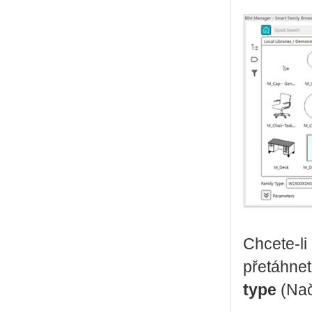
Chce­te-li 
pře­táh­ne­
type
(Na­č