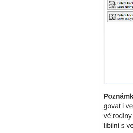
Po­znám­
go­vat i ve
vé ro­di­ny
ti­bil­ní 