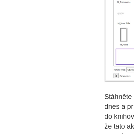
Stáh­ně­te
dnes a pro
do kniho­ve
že tato ak­