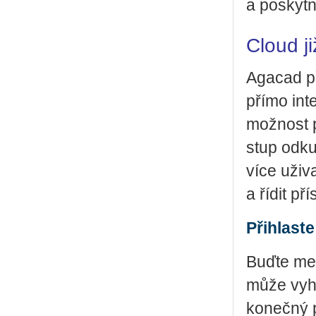
a po­skyt­n
Cloud ji
Aga­cad př
přímo in­t
mož­nost p
stup od­ku
více uži­v
a řídit pří­
Přihlast
Buďte mezi 
může vy­ho
ko­neč­ný p