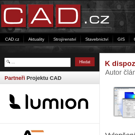
CAD.cz
Aktuality
Strojírenství
Stavebnictví
GIS
K dispoz
Autor člán
Partneři
Projektu CAD