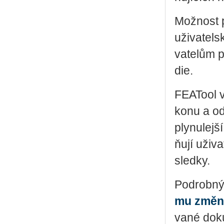
Mož­nost p
uži­va­tel
va­te­lům p
die.
FEA­Tool v
ko­nu a od
ply­nu­lej­
ňují uži­va
sled­ky.
Po­drob­ný
mu změn F
va­né do­ku