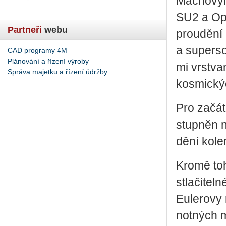
Ma­cho­vým 
SU2 a Ope
Partneři
webu
prou­dě­ní 
a su­per­so
CAD programy 4M
Plánování a řízení výroby
mi vrst­va­
Správa majetku a řízení údržby
kos­mic­ký
Pro za­čá­t
stup­něn n
dě­ní kolem
Kromě toho 
stla­či­tel­
Eu­le­ro­vy
not­ných mu