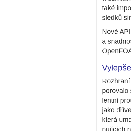
také im­po
sled­ků si­m
Nové API um
a snad­nos
Open­FOA­M
Vylepše
Roz­hra­ní
po­ro­va­lo
lent­ní pro
jako dříve)
která umo­
nu­jí­cích