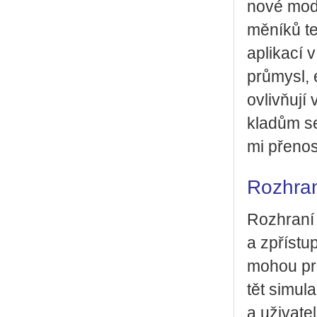
nové mo­de­
mě­ní­ků te
apli­ka­cí 
prů­my­sl, 
ov­liv­ňuj
kla­dům se
mi pře­no­
Rozhra
Roz­hra­n
a zpří­stu
mohou pro­
tět si­mu
a uži­va­te