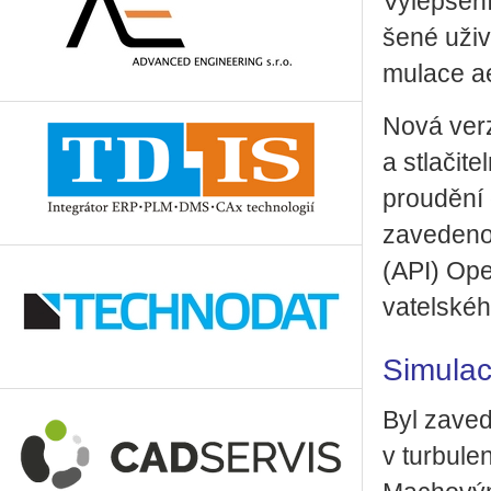
Vy­lep­še­n
še­né uži­
mu­la­ce ae
Nová verze 
a stla­či­t
prou­dě­n
za­ve­de­no
(API) Open
va­tel­ské­
Simulac
Byl za­ve­d
v tur­bu­l