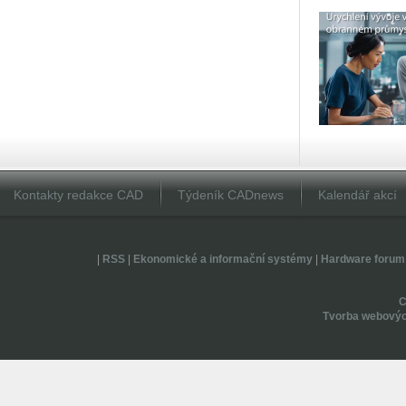
Kontakty redakce CAD
Týdeník CADnews
Kalendář akcí
|
RSS
|
Ekonomické a informační systémy
|
Hardware forum
Tvorba webovýc