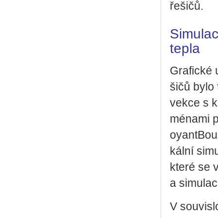
ře­ši­čů.
Simula
tepla
Gra­fic­ké
ši­čů bylo 
vek­ce s k
mé­na­mi po
oyant­Bous­
kál­ní si­m
které se vy
a si­mu­la­c
V sou­vis­l