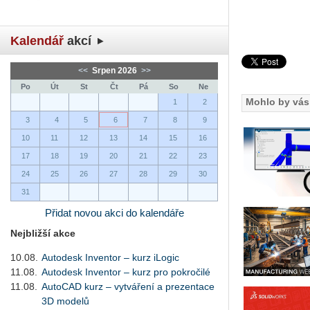
Kalendář
akcí
<<
Srpen 2026
>>
Po
Út
St
Čt
Pá
So
Ne
Mohlo by vás 
1
2
3
4
5
6
7
8
9
10
11
12
13
14
15
16
17
18
19
20
21
22
23
24
25
26
27
28
29
30
31
Přidat novou akci do kalendáře
Nejbližší akce
10.08.
Autodesk Inventor – kurz iLogic
11.08.
Autodesk Inventor – kurz pro pokročilé
11.08.
AutoCAD kurz – vytváření a prezentace
3D modelů