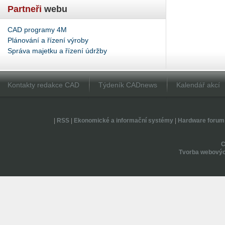
Partneři
webu
CAD programy 4M
Plánování a řízení výroby
Správa majetku a řízení údržby
Kontakty redakce CAD
Týdeník CADnews
Kalendář akcí
|
RSS
|
Ekonomické a informační systémy
|
Hardware forum
Tvorba webovýc