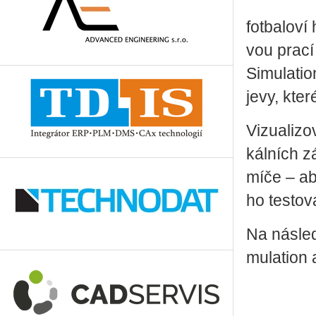
fot­ba­lo­
vou prací 
Si­mu­lati­
jevy, které
Vi­zu­a­li­z
kál­ních z
míče – abys
ho tes­to­vá
Na ná­sle­
mu­lati­on