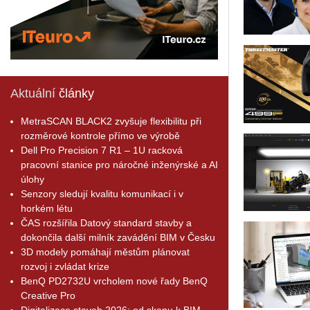
Aktuální
články
MetraSCAN BLACK2 zvyšuje flexibilitu při
rozměrové kontrole přímo ve výrobě
Dell Pro Precision 7 R1 – 1U racková
pracovní stanice pro náročné inženýrské a AI
úlohy
Senzory sledují kvalitu komunikací i v
horkém létu
ČAS rozšířila Datový standard stavby a
dokončila další milník zavádění BIM v Česku
3D modely pomáhají městům plánovat
rozvoj i zvládat krize
BenQ PD2732U vrcholem nové řady BenQ
Creative Pro
Digitalizace staveb 2026: od skenu k BIM