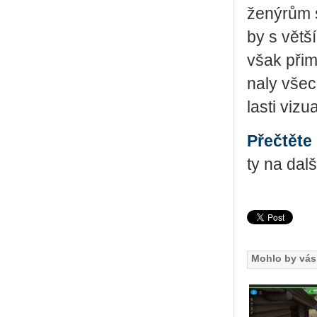
že­ný­rům s
by s větší 
však při­m
na­ly všec
las­ti vi­zu­a
Pře­čtě­te 
ty na dal
Mohlo by vás 