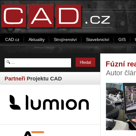
CAD.cz
Aktuality
Strojírenství
Stavebnictví
GIS
Fúzní re
Autor člá
Partneři
Projektu CAD