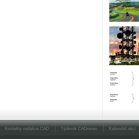
Kontakty redakce CAD
Týdeník CADnews
Kalendář akcí