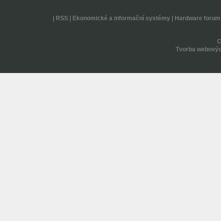
|
RSS
|
Ekonomické a informační systémy
|
Hardware forum
Tvorba webovýc