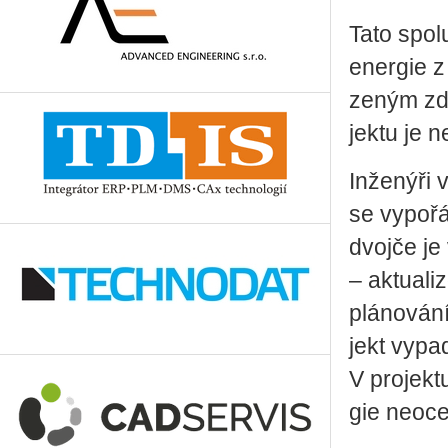
Tato spo­l
ener­gie z
ze­ným zdr
jek­tu je n
In­že­ný­ři 
se vy­po­řá­
dvoj­če je 
– ak­tu­a­l
plá­no­vá­n
jekt vy­pa
V pro­jek­
gie ne­o­ce­