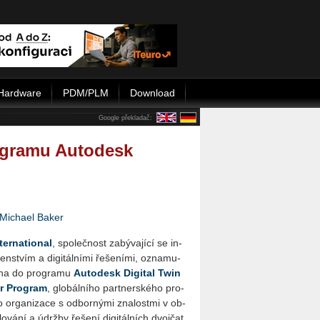
Hardware
PDM/PLM
Download
Google překladač:
rogramu Autodesk
Michael Baker
er­nati­o­nal
, spo­leč­nost za­bý­va­jí­cí se in­
en­stvím a di­gi­tál­ní­mi ře­še­ní­mi, ozna­mu­
e­na do pro­gra­mu
Au­to­de­sk Di­gi­tal Twin
der Pro­gram
, glo­bál­ní­ho part­ner­ské­ho pro­
o or­ga­ni­za­ce s od­bor­ný­mi zna­lost­mi v ob­
lo­vá­ní a údrž­by ře­še­ní di­gi­tál­ních dvoj­čat