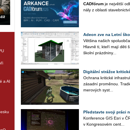
CAD­fó­rum
je nej­vět­ší od­
ná­ly z ob­las­ti sta­veb­nic­tví
Adeon zve na Letní ško
Vět­ši­na na­šich spo­lu­ob­ča
Hlav­ně ti, kteří mají děti 
GPU
škol­ní prázd­ni­ny...
ři
Digitální strážce kritic
Ochra­na kri­tic­ké in­frastruk
é a AI
zá­sad­ní pro­mě­nou. Tra­di
me­ro­vých sys­t...
Česku
Představte svoji práci 
Kon­fe­ren­ce GIS Esri v ČR
v Kon­gre­so­vém cen­t­...
enQ