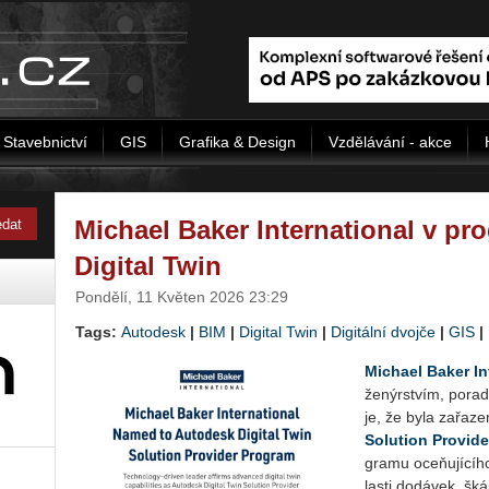
Stavebnictví
GIS
Grafika & Design
Vzdělávání - akce
Michael Baker International v p
Digital Twin
Pondělí, 11 Květen 2026 23:29
Tags:
Autodesk
|
BIM
|
Digital Twin
|
Digitální dvojče
|
GIS
|
Mi­cha­el Baker In­t
že­nýr­stvím, po­ra­d
je, že byla za­řa­z
So­lu­ti­on Pro­vi­
gra­mu oce­ňu­jí­cí­h
las­ti do­dá­vek, šká­