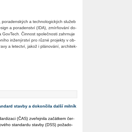
ch, po­ra­den­ských a tech­no­lo­gic­kých slu­žeb
 de­sign a po­ra­den­ství (IDA), zmír­ňo­vání do­
a GovTech. Čin­nost spo­leč­nos­ti za­hr­nu­je
b­ní­ho in­že­nýr­ství pro různé pro­jek­ty v ob­
a­vy a le­tec­tví, jakož i plá­no­vá­ní, ar­chi­tek­
andard stavby a dokončila další milník
r­di­za­ci (ČAS) zve­řej­ni­la za­čát­kem čer­
­to­vé­ho stan­dar­du stav­by (DSS) po­ža­do­
.