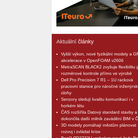
Aktuální
články
Vyšší výkon, nové fyzikální modely a 
akcelerace v OpenFOAM v2606
MetraSCAN BLACK2 zvyšuje flexibilitu p
rozměrové kontrole přímo ve výrobě
Dell Pro Precision 7 R1 – 1U racková
pracovní stanice pro náročné inženýrsk
úlohy
Senzory sledují kvalitu komunikací i v
horkém létu
ČAS rozšířila Datový standard stavby a
dokončila další milník zavádění BIM v 
3D modely pomáhají městům plánovat
rozvoj i zvládat krize
BenQ PD2732U vrcholem nové řady B