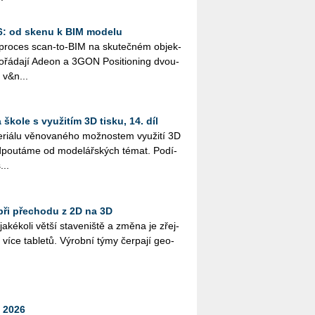
26: od skenu k BIM modelu
ý pro­ces scan-to-BIM na sku­teč­ném ob­jek­
řá­da­jí Adeon a 3GON Po­si­ti­o­ning dvou­
 v&n...
škole s využitím 3D tisku, 14. díl
i­á­lu vě­no­va­né­ho mož­nos­tem vy­u­ži­tí 3D
­pou­tá­me od mo­de­lář­ských témat. Po­dí­
...
při přechodu z 2D na 3D
­ké­ko­li větší sta­ve­niš­tě a změna je zřej­
více table­tů. Vý­rob­ní týmy čer­pa­jí ge­o­
 2026