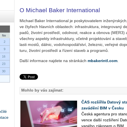
O Michael Baker International
Mi­cha­el Baker In­ter­nati­o­nal je po­sky­to­va­te­lem in­že­nýr­ský
ve čty­řech hlav­ních ob­las­tech: in­fra­stru­k­tu­ra, in­te­gro­va­ný
pa­dů, ži­vot­ní pro­stře­dí, odol­nost, re­ak­ce a ob­no­va (MER3) 
Ne
všech­ny aspek­ty in­fra­stru­k­tu­ry, včet­ně pro­jek­to­vá­ní a sta­ve
2
las­ti mostů, dál­nic, vo­do­hos­po­dář­ství, že­lez­nic, ve­řej­né do­pr
9
tu­ru, ži­vot­ní pro­stře­dí a ří­ze­ní sta­veb a pro­gra­mů.
16
Další in­for­ma­ce na­jde­te na strán­kách
mbakerintl.com
.
23
30
Mohlo by vás zajímat:
ČAS rozšířila Datový st
zavádění BIM v Česku
čilé
Česká agen­tu­ra pro stan­da
ntace
ven­ce další roz­ší­ře­ní Da
va­né­ho zá­ko­nem o BIM ..