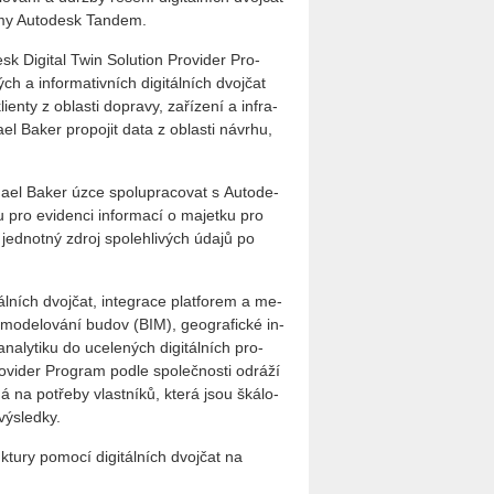
r­my Au­to­de­sk Tan­dem.
k Di­gi­tal Twin So­lu­ti­on Pro­vi­der Pro­
h a in­for­ma­tiv­ních di­gi­tál­ních dvoj­čat
­ty z ob­las­ti do­pra­vy, za­ří­ze­ní a in­fra­
el Baker pro­po­jit data z ob­las­ti ná­vr­hu,
cha­el Baker úzce spo­lu­pra­co­vat s Au­to­de­
pro evi­den­ci in­for­ma­cí o ma­jet­ku pro
it jed­not­ný zdroj spo­leh­li­vých údajů po
­tál­ních dvoj­čat, in­te­gra­ce plat­fo­rem a me­
í mo­de­lo­vá­ní budov (BIM), ge­o­gra­fic­ké in­
a­ly­ti­ku do uce­le­ných di­gi­tál­ních pro­
Pro­vi­der Pro­gram podle spo­leč­nos­ti od­rá­ží
e­ná na po­tře­by vlast­ní­ků, která jsou šká­lo­
vý­sled­ky.
­tu­ry po­mo­cí di­gi­tál­ních dvoj­čat na