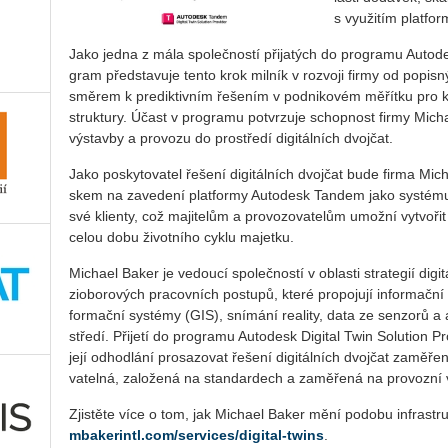
s vy­u­ži­tím plat­fo
Jako jedna z mála spo­leč­nos­tí při­ja­tých do pro­gra­mu Au­to­de­s
gram před­sta­vu­je tento krok mil­ník v roz­vo­ji firmy od po­pis­nýc
smě­rem k pre­dik­tiv­ním ře­še­ním v pod­ni­ko­vém mě­řít­ku pro kli­en
stru­k­tu­ry. Účast v pro­gra­mu po­tvr­zu­je schop­nost firmy Mi­cha­
vý­stav­by a pro­vo­zu do pro­stře­dí di­gi­tál­ních dvoj­čat.
Jako po­sky­to­va­tel ře­še­ní di­gi­tál­ních dvoj­čat bude firma Mi­
skem na za­ve­de­ní plat­for­my Au­to­de­sk Tan­dem jako sys­té­mu 
své kli­en­ty, což ma­ji­te­lům a pro­vo­zo­va­te­lům umož­ní vy­tvo­ř
celou dobu ži­vot­ní­ho cyklu ma­jet­ku.
Mi­cha­el Baker je ve­dou­cí spo­leč­nos­tí v ob­las­ti stra­te­gií di­gi
zi­o­bo­ro­vých pra­cov­ních po­stu­pů, které pro­po­ju­jí in­for­mač­n
for­mač­ní sys­témy (GIS), sní­má­ní re­a­li­ty, data ze sen­zo­rů a an
stře­dí. Při­je­tí do pro­gra­mu Au­to­de­sk Di­gi­tal Twin So­lu­ti­on 
její od­hod­lá­ní pro­sa­zo­vat ře­še­ní di­gi­tál­ních dvoj­čat za­mě­ř
va­tel­ná, za­lo­že­ná na stan­dar­dech a za­mě­ře­ná na pro­voz­ní 
Zjis­tě­te více o tom, jak Mi­cha­el Baker mění po­do­bu in­fra­stru­k
mbakerintl.​com/​services/​digital-​twins
.