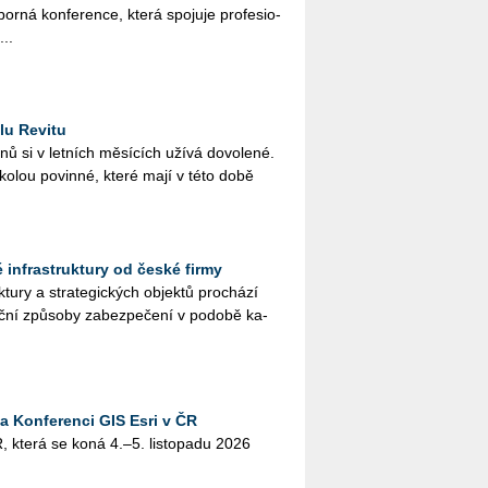
bor­ná kon­fe­ren­ce, která spo­ju­je pro­fe­si­o­
...
lu Revitu
­nů si v let­ních mě­sí­cích užívá do­vo­le­né.
ško­lou po­vin­né, které mají v této době
ké infrastruktury od české firmy
­tu­ry a stra­te­gic­kých ob­jek­tů pro­chá­zí
č­ní způ­so­by za­bez­pe­če­ní v po­do­bě ka­
na Konferenci GIS Esri v ČR
, která se koná 4.–5. lis­to­pa­du 2026