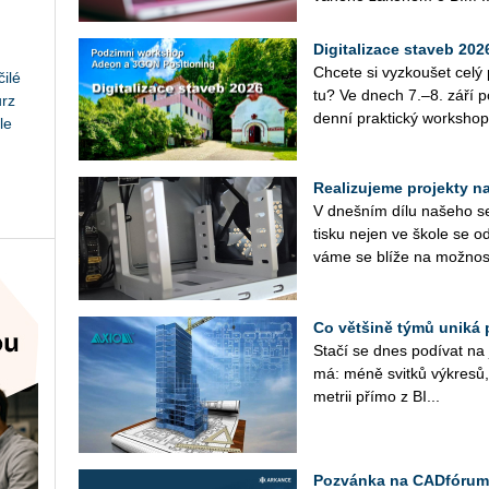
Digitalizace staveb 20
Chce­te si vy­zkou­šet cel
ilé
tu? Ve dnech 7.–8. září po­
urz
den­ní prak­tic­ký work­shop
le
Realizujeme projekty na 
V dneš­ním dílu na­še­ho se­r
tisku nejen ve škole se od
vá­me se blíže na mož­nos­
Co většině týmů uniká 
Stačí se dnes po­dí­vat na ja
má: méně svit­ků vý­kre­sů, 
me­t­rii přímo z BI...
Pozvánka na CADfórum