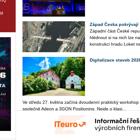
IM
Západ Česka pokrývají 
Zá­pad­ní část České re­pub­l
hléd­nout si na nich lze na­
kon­struk­ci hradu Loket n
Digitalizace staveb 2
Ve stře­du 27. květ­na za­čí­ná dvou­den­ní prak­tic­ký workshop Di
spo­leč­ně Adeon a 3GON Po­si­ti­o­ning. Nejde o kla­si...