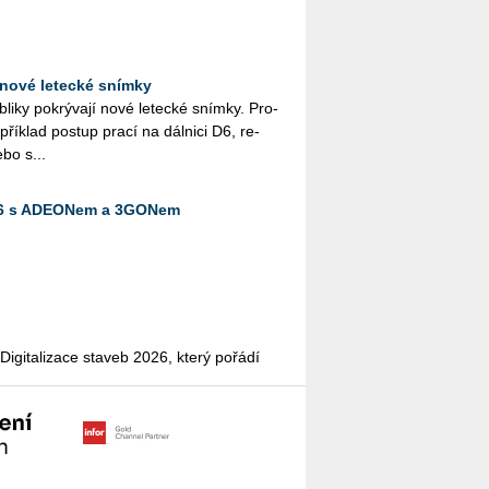
nové letecké snímky
i­ky po­krý­va­jí nové le­tec­ké sním­ky. Pro­
pří­klad po­stup prací na dál­ni­ci D6, re­
ebo s...
026 s ADEONem a 3GONem
­gi­ta­li­za­ce sta­veb 2026, který po­řá­dí