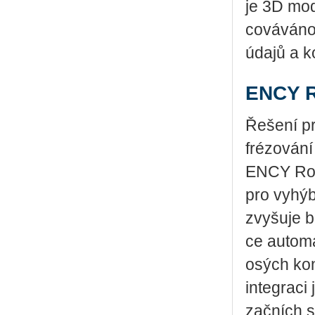
je 3D mo­de
co­vá­vá­n
údajů a kon
ENCY R
Ře­še­ní pr
fré­zo­vá­ní
ENCY Robot 
pro vy­hý­
zvy­šu­je b
ce au­to­ma
o­sých kon
in­te­gra­c
zač­ních s