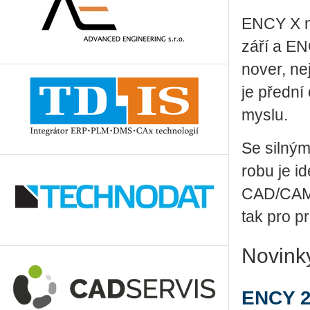
ENCY X 
září a EN
no­ver, nej
je před­ní 
mys­lu.
Se sil­ným z
ro­bu je i
CAD/CAM ře
tak pro prů
No­vin­
ENCY 2