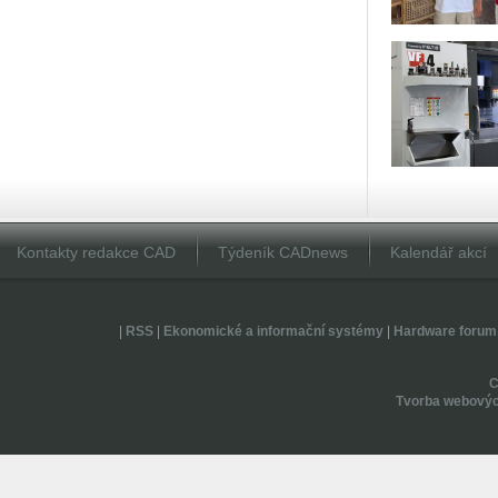
Kontakty redakce CAD
Týdeník CADnews
Kalendář akcí
|
RSS
|
Ekonomické a informační systémy
|
Hardware forum
Tvorba webovýc