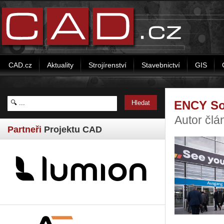
CAD.cz
Aktuality
Strojírenství
Stavebnictví
GIS
ENCY So
Autor čl
Partneři
Projektu CAD