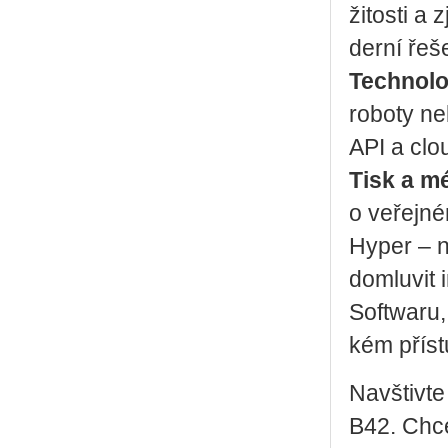
ži­tos­ti a
der­ní ře­š
Tech­no­lo­
ro­bo­ty n
API a clou
Tisk a m
o ve­řej­
Hyper – no
do­mlu­vit
Soft­wa­ru,
kém pří­stu
Na­vštiv­
B42. Chce­