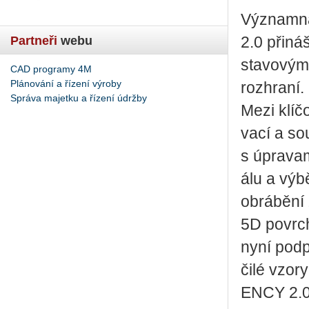
Vý­znam­ná
Partneři
webu
2.0 při­ná
sta­vo­vým
CAD programy 4M
Plánování a řízení výroby
roz­hra­ní.
Správa majetku a řízení údržby
Mezi klí­čo
va­cí a sou­
s úpra­va­m
á­lu a výbě
ob­rá­bě­ní
5D po­vr­ch
nyní pod­po
či­lé vzory
ENCY 2.0 t