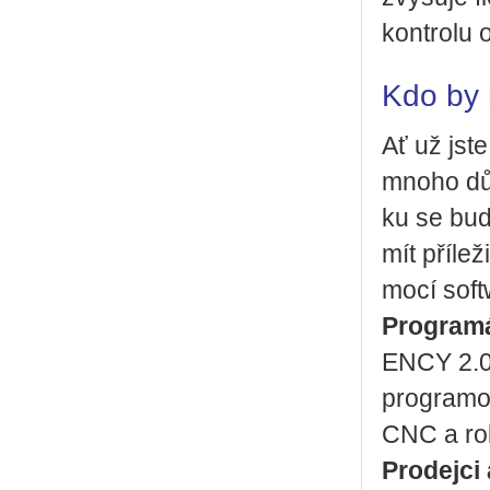
kon­t­ro­lu
Kdo by 
Ať už jste 
mnoho dů­
ku se budo
mít pří­le­
mo­cí soft
Pro­gra­má
ENCY 2.0 z
pro­gra­mo­
CNC a ro­b
Pro­dej­ci 