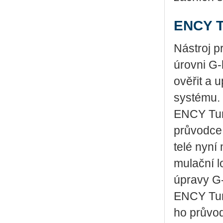
ENCY T
Ná­stroj pr
úrov­ni G­‑
ově­řit a 
sys­té­mu.
ENCY Tuner
prů­vod­ce 
te­lé nyní
mu­lač­ní 
úpra­vy G­
ENCY Tuner
ho prů­vod­