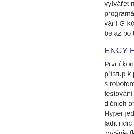
vy­tvá­řet 
pro­gra­má
vá­ní G­‑kó
bě až po t
ENCY H
První ko­m
pří­stup k 
s ro­bo­te
tes­to­vá­n
dič­ních of
Hyper jed­n
ladit ří­di
zvy­šu­je fl