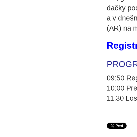
dač­ky pod
a v dneš­ní
(AR) na mo­
Regist
PROG
09:50 Reg
10:00 Pr
11:30 Lo