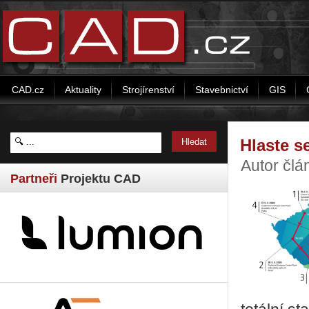
CAD.cz
Aktuality
Strojírenství
Stavebnictví
GIS
Hlaste s
Autor čl
Partneři
Projektu CAD