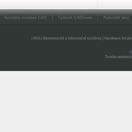
Kontakty redakce CAD
Týdeník CADnews
Kalendář akcí
|
RSS
|
Ekonomické a informační systémy
|
Hardware forum
Tvorba webovýc