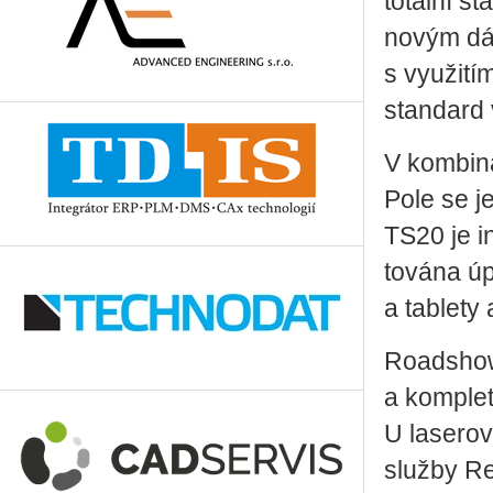
to­tál­ní s
novým dál­
s vy­u­ži­
stan­dard v
V kom­bi­na
Po­le se j
TS20 je in­
to­vá­na úpl
a table­ty
Road­show 
a kom­plet­
U la­se­ro­
služ­by Re­