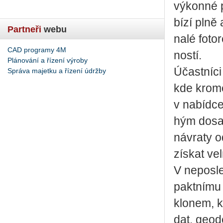
vý­kon­né p
bí­zí plně 
Partneři
webu
na­lé fo­to
CAD programy 4M
nos­tí.
Plánování a řízení výroby
Účast­ní­c
Správa majetku a řízení údržby
kde kromě o
v na­bíd­
hým do­sa­
ná­vra­ty o
zís­kat ve
V ne­po­sl
pakt­ní­mu
klo­nem, k
dat, ge­o­d