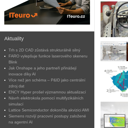
Aktuality
Trh s 2D CAD zůstává strukturálně silný
FARO vylepšuje funkce laserového skeneru
Blink
Jak Onshape a jeho partneři přinášejí
inovace díky AI
Více než jen schéma – P&ID jako centrální
zdroj dat
ENCY Hyper prošel významnou aktualizací
Návrh elektrokola pomocí multifyzikálních
simulací
Lattice Semiconductor dokončila akvizici AMI
Siemens rozvíjí pracovní postupy založené
na agentní AI