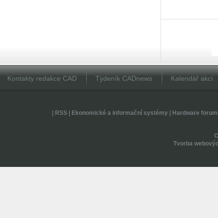
Kontakty redakce CAD
Týdeník CADnews
Kalendář akcí
|
RSS
|
Ekonomické a informační systémy
|
Hardware forum
Tvorba webovýc