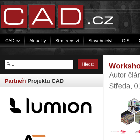
CAD.cz
Aktuality
Strojírenství
Stavebnictví
GIS
Workshop
Autor člá
Partneři
Projektu CAD
Středa, 0