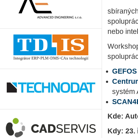
sbí­ra­nýc
spo­lu­prá
nebo in­te­
Workshop
spoluprác
GEFOS
Centrum
systém 
SCAN4
Kde: Aut
Kdy: 23. 