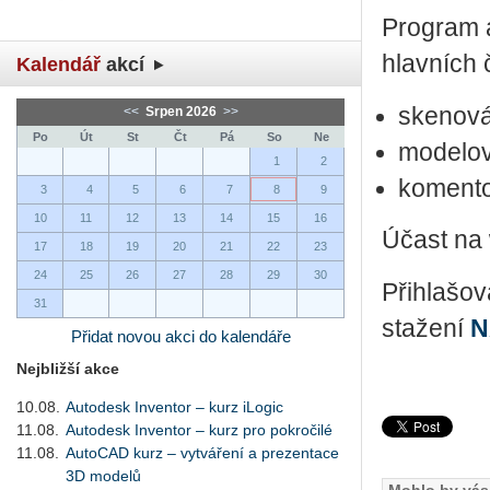
Pro­gram 
hlav­ních 
Kalendář
akcí
ske­no­vá­
<<
Srpen 2026
>>
Po
Út
St
Čt
Pá
So
Ne
mo­de­lo­
1
2
ko­men­to
3
4
5
6
7
8
9
10
11
12
13
14
15
16
Účast na
17
18
19
20
21
22
23
24
25
26
27
28
29
30
Přihlašo
31
stažení
N
Přidat novou akci do kalendáře
Nejbližší akce
10.08.
Autodesk Inventor – kurz iLogic
11.08.
Autodesk Inventor – kurz pro pokročilé
11.08.
AutoCAD kurz – vytváření a prezentace
3D modelů