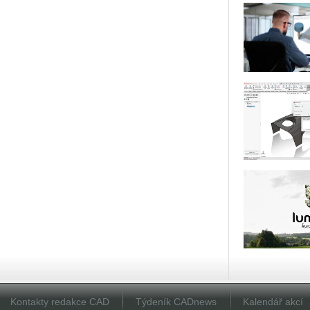
Kontakty redakce CAD
Týdeník CADnews
Kalendář akcí