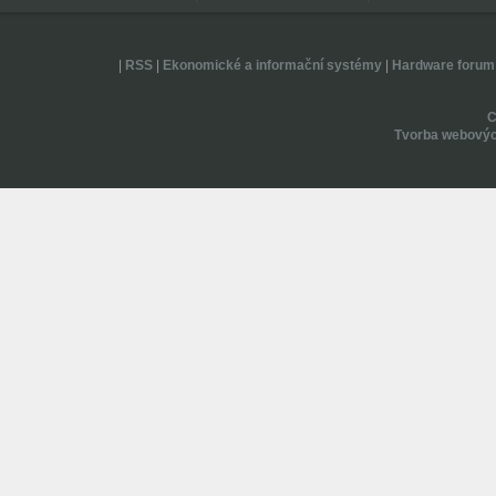
|
RSS
|
Ekonomické a informační systémy
|
Hardware forum
Tvorba webovýc