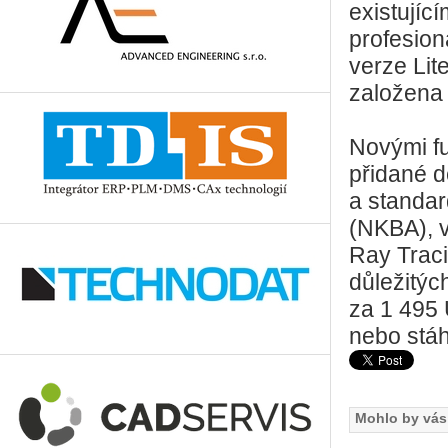
existující
profesion
verze Lit
založena 
Novými fu
přidané d
a standar
(NKBA), v
Ray Traci
důležitýc
za 1 495 
nebo stáh
Mohlo by vás 