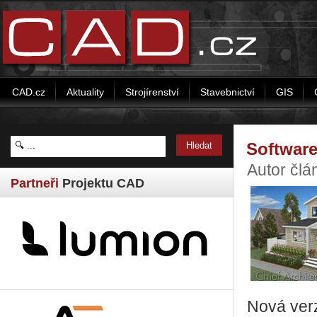
CAD.cz
Aktuality
Strojírenství
Stavebnictví
GIS
Software
Autor člá
Partneři
Projektu CAD
Nová verz