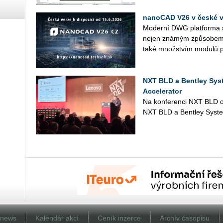
nanoCAD V26 v české ve
Mo­der­ní DWG plat­for­ma s 
nejen zná­mým způ­so­bem p
také množ­stvím mo­du­lů p
NXT BLD a Bentley Sys
Accelerator
Na kon­fe­ren­ci NXT BLD ozná
NXT BLD a Bent­ley Sys­t
Dnews
Kalendář akcí
Ceník inzerce
Archív časopisu