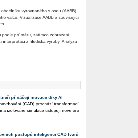
ho ob­dél­ní­ku vy­rov­na­né­ho s osou (AABB),
í­ho válce. Vi­zu­a­li­za­ce AABB a sou­vi­se­jí­cí
ies.
­rů podle prů­mě­ru, za­tím­co zob­ra­ze­ní
n­ter­pre­ta­ci z hle­dis­ka vý­ro­by. Ana­lý­za
neři přinášejí inovace díky AI
na­vr­ho­vá­ní (CAD) pro­chá­zí trans­for­ma­cí.
ní a izo­lo­va­né si­mu­la­ce ustu­pu­jí nové éře
ovních postupů inteligenci CAD tvarů