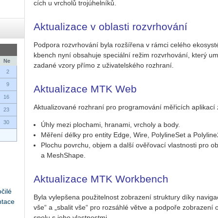
cích u vr­cho­lů troj­ú­hel­ní­ků.
Aktualizace v oblasti rozvrhování
Pod­po­ra roz­vr­ho­vá­ní byla roz­ší­ře­na v rámci ce­lé­ho eko­sy
kbench nyní ob­sa­hu­je spe­ci­ál­ní režim roz­vr­ho­vá­ní, který um
Ne
za­da­né vzory přímo z uži­va­tel­ské­ho roz­hra­ní.
2
9
Aktualizace MTK Web
16
Ak­tu­a­li­zo­va­né roz­hra­ní pro pro­gra­mo­vá­ní mě­ři­cích apli­ka­cí 
23
30
Úhly mezi plo­cha­mi, hra­na­mi, vr­cho­ly a body.
Mě­ře­ní délky pro en­ti­ty Edge, Wire, Po­ly­li­ne­Set a Po­ly­li­n
Plo­chu po­vrchu, objem a další ově­řo­va­cí vlast­nos­ti pro 
a Me­sh­Sha­pe.
Aktualizace MTK Workbench
čilé
Byla vy­lep­še­na pou­ži­tel­nost zob­ra­ze­ní struk­tu­ry díky na­vi­ga­
ntace
vše“ a „sba­lit vše“ pro roz­sáh­lé větve a pod­po­ře zob­ra­ze­ní o
spolu s jeho vlast­nost­mi.