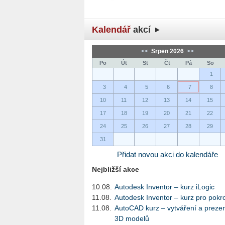
Kalendář
akcí
<<
Srpen 2026
>>
Po
Út
St
Čt
Pá
So
1
3
4
5
6
7
8
10
11
12
13
14
15
17
18
19
20
21
22
24
25
26
27
28
29
31
Přidat novou akci do kalendáře
Nejbližší akce
10.08.
Autodesk Inventor – kurz iLogic
11.08.
Autodesk Inventor – kurz pro pokro
11.08.
AutoCAD kurz – vytváření a preze
3D modelů