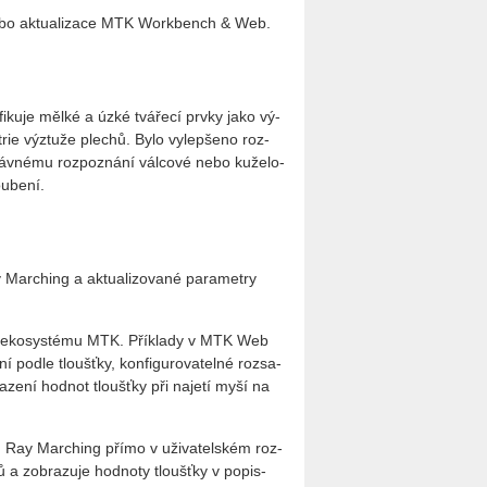
ní nebo ak­tu­a­li­za­ce MTK Work­bench & Web.
n­ti­fi­ku­je mělké a úzké tvá­ře­cí prvky jako vý­
­t­rie vý­ztu­že plechů. Bylo vy­lep­še­no roz­
áv­né­mu roz­po­zná­ní vál­co­vé nebo ku­že­lo­
u­be­ní.
ar­ching a ak­tu­a­li­zo­va­né pa­ra­me­t­ry
ho eko­sys­té­mu MTK. Pří­kla­dy v MTK Web
ní podle tloušť­ky, kon­fi­gu­ro­va­tel­né roz­sa­
ra­ze­ní hod­not tloušť­ky při na­je­tí myší na
u Ray Mar­ching přímo v uži­va­tel­ském roz­
­ků a zob­ra­zu­je hod­no­ty tloušť­ky v po­pis­