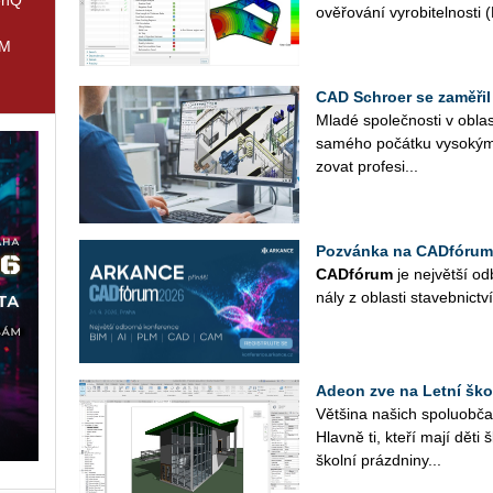
ově­řo­vá­ní vy­ro­bi­tel­nos­t
IM
CAD Schroer se zaměřil
Mladé spo­leč­nos­ti v ob­las­
sa­mé­ho po­čát­ku vy­so­kým
zo­vat pro­fe­si­...
Pozvánka na CADfórum
CAD­fó­rum
je nej­vět­ší od­
ná­ly z ob­las­ti sta­veb­nic­tví
Adeon zve na Letní ško
Vět­ši­na na­šich spo­lu­ob­ča
Hlav­ně ti, kteří mají děti 
škol­ní prázd­ni­ny...