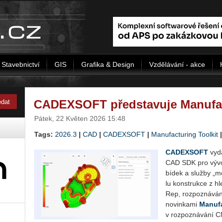
Stavebnictví
GIS
Grafika & Design
Vzdělávání - akce
CADEXSOFT představuje Manufact
Pátek, 22 Květen 2026 15:48
Tags:
2026.3
|
CAD
|
CADEXSOFT
|
Manufacturing Toolkit
CAD­EX­SOFT
vyda
CAD SDK pro vý­vo­já
bí­dek a služ­by „mo
lu kon­st­ruk­ce z hle
Rep, roz­po­zná­vá­ní
no­vin­ka­mi
Ma­nu­f
v roz­po­zná­vá­ní 