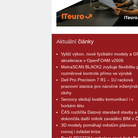
Aktuální
články
Vyšší výkon, nové fyzikální modely a 
akcelerace v OpenFOAM v2606
MetraSCAN BLACK2 zvyšuje flexibilitu p
rozměrové kontrole přímo ve výrobě
Dell Pro Precision 7 R1 – 1U racková
pracovní stanice pro náročné inženýrsk
úlohy
Senzory sledují kvalitu komunikací i v
horkém létu
ČAS rozšířila Datový standard stavby a
dokončila další milník zavádění BIM v 
3D modely pomáhají městům plánovat
rozvoj i zvládat krize
BenQ PD2732U vrcholem nové řady B