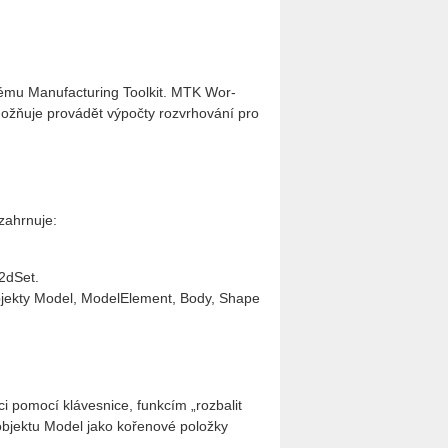
s­té­mu Ma­nu­factu­ring Tool­kit. MTK Wor­
ož­ňuje pro­vá­dět vý­po­čty roz­vr­ho­vá­ní pro
za­hr­nu­je:
e2d­Set.
ob­jek­ty Model, Mo­del­Ele­ment, Body, Shape
ci po­mo­cí klá­ves­ni­ce, funk­cím „roz­ba­lit
b­jek­tu Model jako ko­ře­no­vé po­lož­ky