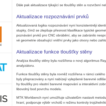
Dále pak ak­tu­a­li­za­ce tý­ka­jí­cí se tloušť­ky stěn a roz­vr­že­
Ak­tu­a­li­za­ce roz­po­zná­vá­ní prvků
Ak­tu­a­li­zo­va­ná lo­gi­ka roz­po­zná­vá­ní nyní kon­zis­tent­ně­ji ide
stup­ky, čímž se zlep­šu­je přes­nost kla­si­fi­ka­ce ty­pic­ké ge­o­me
po­zná­vá­ní prvků pro CNC ob­rá­bě­ní, aby se za­brá­ni­lo ne­spr
vé ge­o­me­t­rie ob­sa­hu­jí­cí vnitř­ní prvky jako ot­vo­ry nebo za­hlo
Aktualizace funkce tloušťky stěny
Ana­lý­za tloušť­ky stěny byla roz­ší­ře­na o nový al­go­rit­mus Ray M
ana­ly­zá­to­ru.
Funk­ce tloušť­ky stěny byla rov­něž roz­ší­ře­na v rámci ce­lé­
byly pře­pra­co­vá­ny a nyní na­bí­ze­jí vy­lep­še­né ba­rev­né od­li­še­
hy tloušť­ky pro vlast­ní ba­rev­né ma­po­vá­ní a in­ter­ak­tiv­ní zob­
li­bo­vol­ný bod po­vrchu mo­de­lu.
MTK Wor­kbench nyní umož­ňuje uži­va­te­lům na­sta­vit me­to­d
hra­ní, pod­po­ru­je výběr vr­cho­lů v re­ži­mu kon­t­ro­ly troj­ú­hel­ní