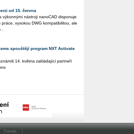
rzi od 15. června
vý­kon­ný­mi ná­stro­ji na­no­CAD dis­po­nu­je
ráce, vy­so­kou DWG kom­pa­ti­bi­li­tou, ale
...
tems spouštějí program NXT Activate
­mi­li 14. květ­na za­klá­da­jí­cí part­ne­ři
ems
Trends