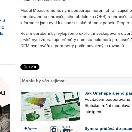
Modul Me­a­su­re­ments nyní pod­po­ru­je mě­ře­ní ohra­ni­ču­jí­cí­
ori­en­to­va­né­ho ohra­ni­ču­jí­cí­ho ob­dél­ní­ku (OBB) a ohra­ni­ču­jí­c
ilé
in­for­ma­ce jsou nyní k dis­po­zi­ci také přímo v pa­ne­lu Pro­per­t
urz
le
Režim ob­rá­bě­ní byl vy­lep­šen o ex­pli­cit­ní se­sku­po­vá­ní ot­vo
prvků nyní zob­ra­zu­je prů­mě­ry na­mís­to po­lo­mě­rů pro jas­něj­ší i
DFM nyní ově­řu­je pa­ra­me­t­ry podle po­vo­le­ných roz­sa­hů.
Mohlo by vás zajímat:
Jak Onshape a jeho part
Po­čí­ta­čem pod­po­ro­va­né 
Sta­tic­ké, ruční mo­de­lo­vá­
in­te­li­gent­...
Synera přidává do prac