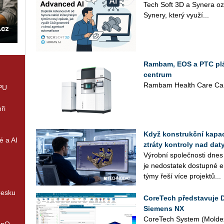
Tech Soft 3D a Sy­ne­ra oz
Sy­ne­ry, který vy­u­ží...
Rambam, EOS a PTC plán
centrum
Rambam Health Care Cam
GPU
ři
Když konstrukční kapaci
é a AI
ztráty kontroly nad daty
Vý­rob­ní spo­leč­nos­ti dnes
je ne­do­sta­tek do­stup­né en
týmy řeší více pro­jek­tů...
Česku
CoreTech představuje 
Siemens NX
Co­re­Tech Sys­tem (Mol­dex
enQ