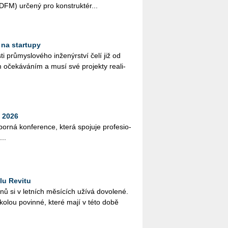
i (DFM) ur­če­ný pro kon­struk­té­r...
 na startupy
ti prů­mys­lo­vé­ho in­že­nýr­ství čelí již od
 oče­ká­vá­ním a musí své pro­jek­ty re­a­li­
 2026
bor­ná kon­fe­ren­ce, která spo­ju­je pro­fe­si­o­
...
lu Revitu
­nů si v let­ních mě­sí­cích užívá do­vo­le­né.
ško­lou po­vin­né, které mají v této době