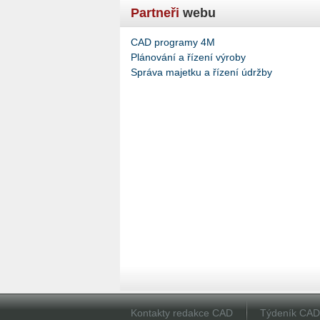
Partneři
webu
CAD programy 4M
Plánování a řízení výroby
Správa majetku a řízení údržby
Kontakty redakce CAD
Týdeník CA