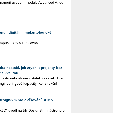
na­mu­jí uve­de­ní mo­du­lu Advan­ced AI od
ují digitální implantologické
pus, EOS a PTC ozná­...
ta nestačí: jak zrychlit projekty bez
 a kvalitou
 často ne­brz­dí ne­do­sta­tek za­ká­zek. Brzdí
­gi­nee­rin­go­vé ka­pa­ci­ty. Kon­strukč­ní
DesignSim pro ověřování DFM v
­3D) uvedl na trh De­sign­Sim, ná­stroj pro