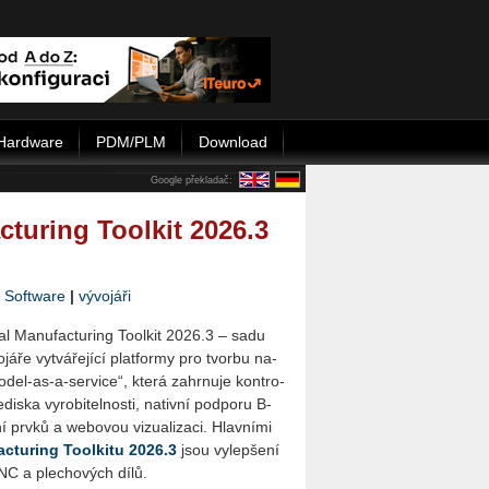
Hardware
PDM/PLM
Download
Google překladač:
uring Toolkit 2026.3
|
Software
|
vývojáři
l Ma­nu­factu­ring Tool­kit 2026.3 – sadu
­ře vy­tvá­ře­jí­cí plat­for­my pro tvor­bu na­
del-as-a-ser­vi­ce“, která za­hr­nu­je kon­t­ro­
­dis­ka vy­ro­bi­tel­nos­ti, na­tiv­ní pod­po­ru B-
 prvků a webo­vou vi­zu­a­li­za­ci. Hlav­ní­mi
ac­tu­ring Tool­ki­tu 2026.3
jsou vy­lep­še­ní
CNC a ple­cho­vých dílů.