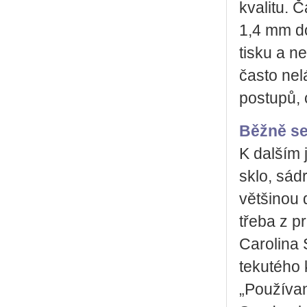
kvalitu. 
1,4 mm do
tisku a ne
často ne
postupů, 
Běžně se
K dalším 
sklo, sád
většinou 
třeba z p
Carolina 
tekutého 
„Používan