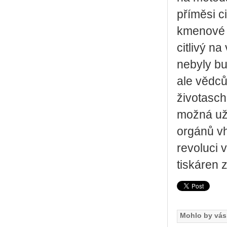
příměsi c
kmenové 
citlivý na
nebyly b
ale vědců
životasc
možná už 
orgánů vh
revoluci 
tiskáren 
Mohlo by vás 