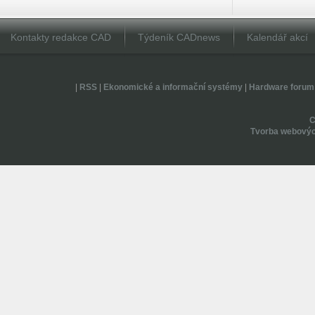
Kontakty redakce CAD
Týdeník CADnews
Kalendář akcí
|
RSS
|
Ekonomické a informační systémy
|
Hardware forum
Tvorba webovýc