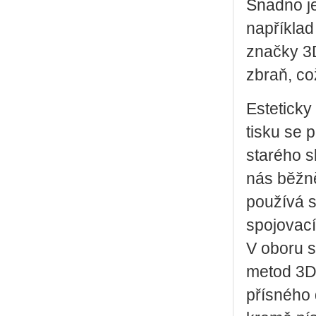
Snadno jej
například
značky 3D
zbraň, c
Esteticky
tisku se 
starého s
nás běžn
používá s
spojovací
V oboru s
metod 3D 
přísného 