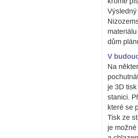
kromě pís
Výsledný 
Nizozemsk
materiálu
dům plánuj
V budouc
Na někter
pochutnát
je 3D tis
stanici. 
které se 
Tisk ze s
je možné 
a chlazen