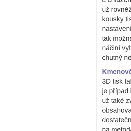
už rovněž
kousky t
nastavení
tak možn
náčiní vy
chutný ne
Kmenové 
3D tisk t
je případ
už také z
obsahoval
dostatečn
na metodá