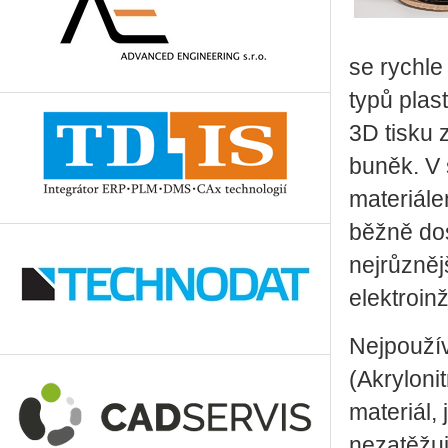
se rychle
typů plas
3D tisku 
buněk. V
materiále
běžně dos
nejrůzněj
elektroin
Nejpoužív
(Akrylonit
materiál,
nezatěžuj