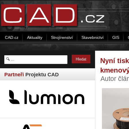
CAD.cz
Aktuality
Strojírenství
Stavebnictví
GIS
Nyní tis
kmenový
Partneři
Projektu CAD
Autor člá