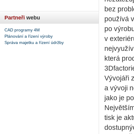
bez prob
Partneři
webu
používá v
po výrobu
CAD programy 4M
Plánování a řízení výroby
v exterié
Správa majetku a řízení údržby
nejvyužív
která pro
3Dfactori
Vývojáři 
a vývoji 
jako je po
Největší
tisk je a
dostupnýc