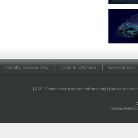
Kontakty redakce CAD
Týdeník CADnews
Kalendář akcí
|
RSS
|
Ekonomické a informační systémy
|
Hardware forum
Tvorba webovýc