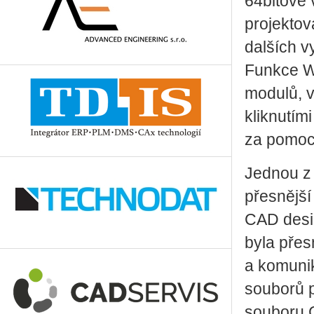
64bitové 
projekto
dalších v
Funkce W
modulů, v
kliknutím
za pomoci
Jednou z 
přesnější
CAD desig
byla přes
a komunik
souborů 
souboru 