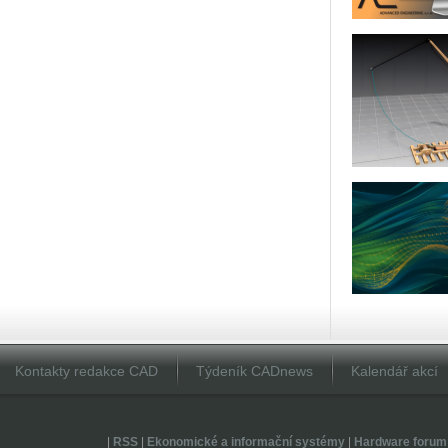
Kontakty redakce CAD
Týdeník CADnews
Kalendář akcí
|
RSS
|
Ekonomické a informační systémy
|
Hardware forum