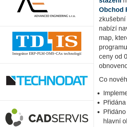
stažení
n
Obchod 
zkušební 
nabízí na
map, kter
programu
ceny od 0
obnoveno 
Co nového
Impleme
Přidána 
Přidáno 
hlavní 