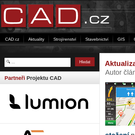
CAD.cz
Aktuality
Strojírenství
Stavebnictví
GIS
Aktualiz
Autor člá
Partneři
Projektu CAD