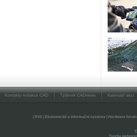
Kontakty redakce CAD
Týdeník CADnews
Kalendář akcí
|
RSS
|
Ekonomické a informační systémy
|
Hardware forum
Tvorba webovýc