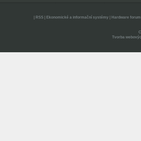
|
RSS
|
Ekonomické a informační systémy
|
Hardware forum
Tvorba webovýc