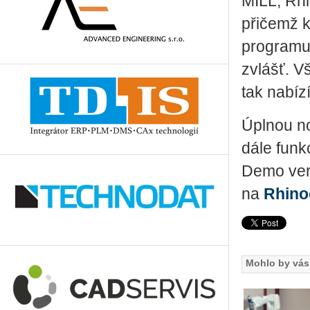
MILL, R
přičemž k
programu 
zvlášť. V
tak nabíz
Úplnou no
dále funk
Demo ver
na
Rhin
Mohlo by vás 