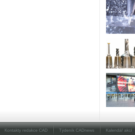
Kontakty redakce CAD
Týdeník CADnews
Kalendář akcí