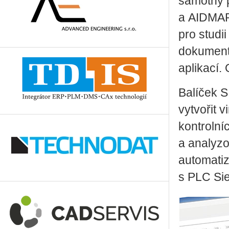
samotný 
a AIDMAP.
pro studi
dokument
aplikací.
Balíček S
vytvořit v
kontrolní
a analyzo
automatiz
s PLC Si