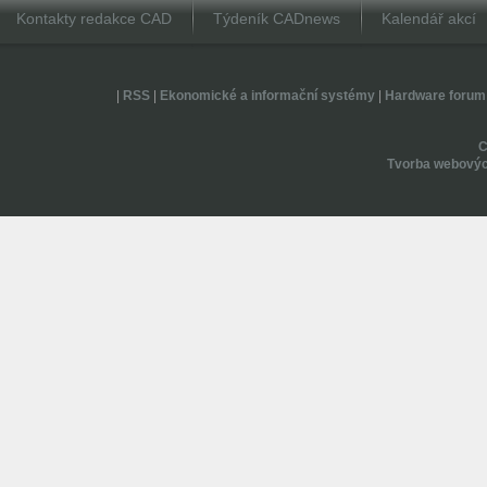
Kontakty redakce CAD
Týdeník CADnews
Kalendář akcí
|
RSS
|
Ekonomické a informační systémy
|
Hardware forum
Tvorba webovýc