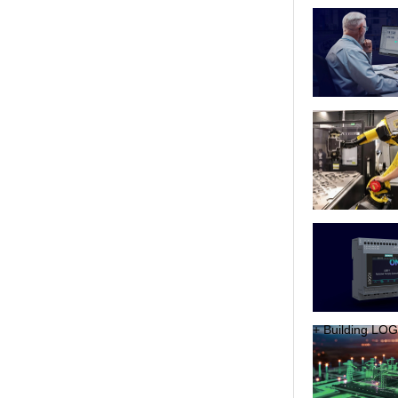
+ Bu­il­ding LOGO!