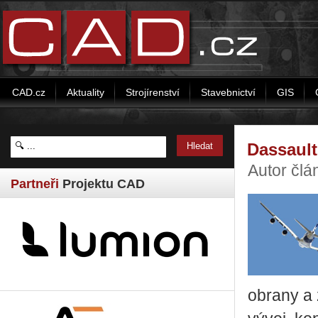
CAD.cz
Aktuality
Strojírenství
Stavebnictví
GIS
Dassault
Autor člá
Partneři
Projektu CAD
obrany a 