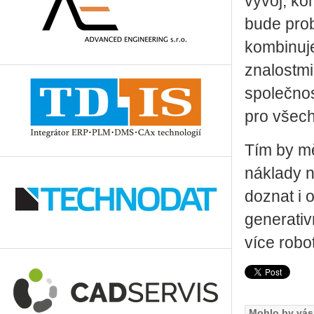
vývoj, ko
bude prob
kombinuje
znalostmi
společnost
pro všech
Tím by mě
náklady n
doznat i 
generativ
více robo
Mohlo by vás 