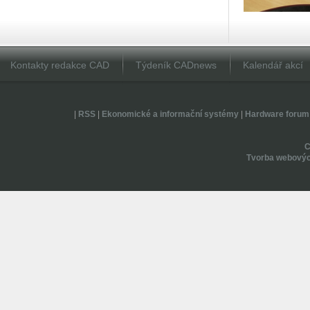
Kontakty redakce CAD
Týdeník CADnews
Kalendář akcí
|
RSS
|
Ekonomické a informační systémy
|
Hardware forum
Tvorba webovýc