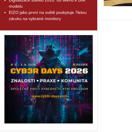
modelu
EIZO jako první na světě poskytuje 7letou
záruku na vybrané monitory