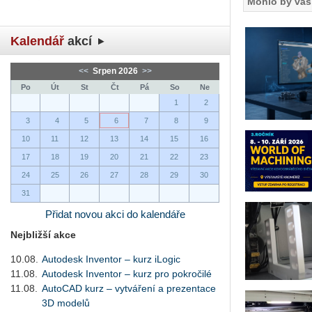
Mohlo by vás 
Kalendář
akcí
<<
Srpen 2026
>>
Po
Út
St
Čt
Pá
So
Ne
1
2
3
4
5
6
7
8
9
10
11
12
13
14
15
16
17
18
19
20
21
22
23
24
25
26
27
28
29
30
31
Přidat novou akci do kalendáře
Nejbližší akce
10.08.
Autodesk Inventor – kurz iLogic
11.08.
Autodesk Inventor – kurz pro pokročilé
11.08.
AutoCAD kurz – vytváření a prezentace
3D modelů