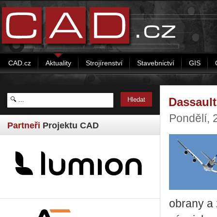
CAD.cz
Aktuality
Strojírenství
Stavebnictví
GIS
Dassault
Pondělí,
Partneři
Projektu CAD
obrany a 