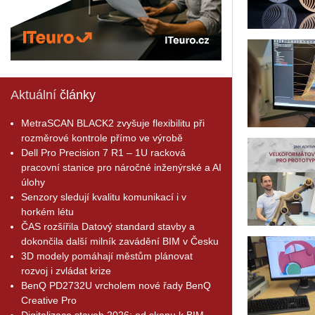
Aktuální
články
MetraSCAN BLACK2 zvyšuje flexibilitu při
rozměrové kontrole přímo ve výrobě
Dell Pro Precision 7 R1 – 1U racková
pracovní stanice pro náročné inženýrské a AI
úlohy
Senzory sledují kvalitu komunikací i v
horkém létu
ČAS rozšířila Datový standard stavby a
dokončila další milník zavádění BIM v Česku
3D modely pomáhají městům plánovat
rozvoj i zvládat krize
BenQ PD2732U vrcholem nové řady BenQ
Creative Pro
Digitalizace staveb 2026: od skenu k BIM