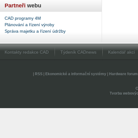
Partneři
webu
CAD programy 4M
Plánování a řízení výroby
Správa majetku a řízení údržby
Kontakty redakce CAD
Týdeník CADnews
Kalendář akcí
|
RSS
|
Ekonomické a informační systémy
|
Hardware forum
Tvorba webovýc