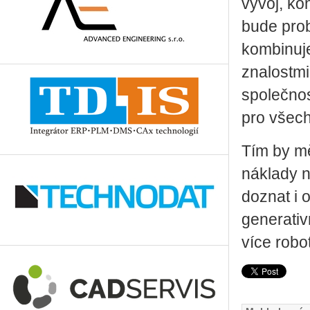
vývoj, ko
bude prob
kombinuje
znalostmi
společnost
pro všech
Tím by mě
náklady n
doznat i 
generativ
více robo