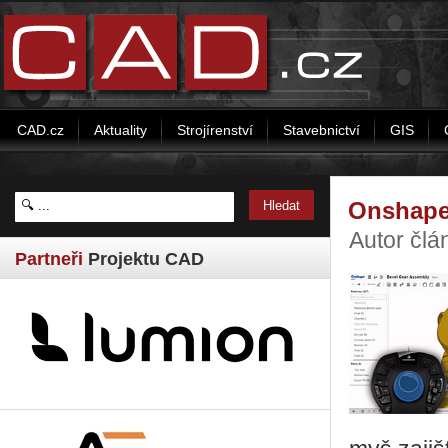
CAD.cz
Aktuality
Strojírenství
Stavebnictví
GIS
Onshape
Autor čl
Partneři
Projektu CAD