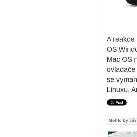
A reakce 
OS Window
Mac OS n
ovladače 
se vyman
Linuxu. A
Mohlo by vás 