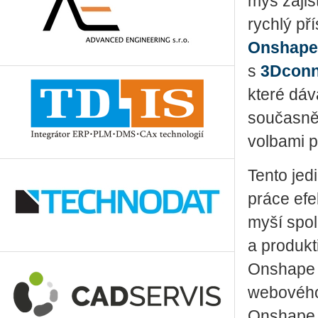
myš zajišť
rychlý př
Onshape
s
3Dconn
které dá
současně
volbami p
Tento jed
práce efe
myší spo
a produkti
Onshape s
webového
Onshape 