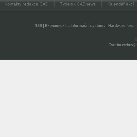
Kontakty redakce CAD
Týdeník CADnews
Kalendář akcí
|
RSS
|
Ekonomické a informační systémy
|
Hardware forum
Tvorba webovýc