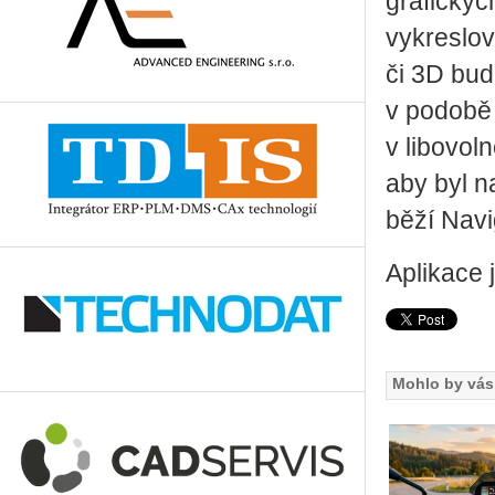
grafickýc
vykreslov
či 3D bud
v podobě 
v libovol
aby byl n
běží Navig
Aplikace 
Mohlo by vás 