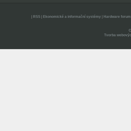
|
RSS
|
Ekonomické a informační systémy
|
Hardware forum
Tvorba webovýc