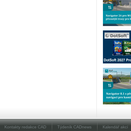
Kontakty redakce CAD
Týdeník CADnews
Kalendář akcí