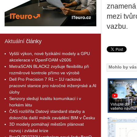
zna­me­ná 
mezi tvůr­ci
vazbu.
Aktuální
články
Vyšší výkon, nové fyzikální modely a GPU
akcelerace v OpenFOAM v2606
MetraSCAN BLACK2 zvyšuje flexibilitu při
Mohlo by vás 
rozměrové kontrole přímo ve výrobě
Dell Pro Precision 7 R1 – 1U racková
pracovní stanice pro náročné inženýrské a AI
úlohy
Senzory sledují kvalitu komunikací i v
horkém létu
ČAS rozšířila Datový standard stavby a
dokončila další milník zavádění BIM v Česku
3D modely pomáhají městům plánovat
rozvoj i zvládat krize
BenQ PD2732U vrcholem nové řady BenQ