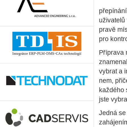
pře­pí­ná­n
uži­va­te­lů
pra­vě mís
pro kon­t­r
Pří­pra­va 
zna­me­na­
vy­brat a i
nem, při­č
kaž­dé­ho 
jste vy­bra­
Jedná se o
za­há­je­ní