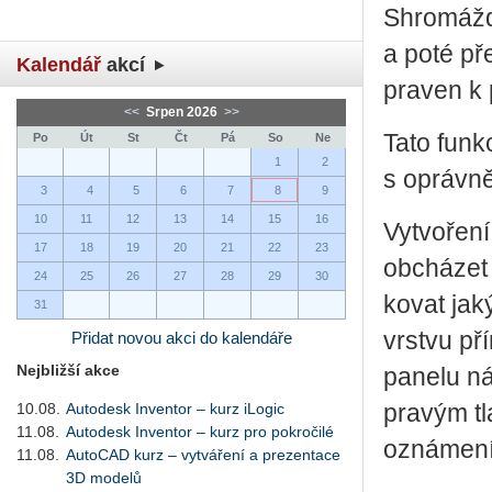
Shro­máž­dě
a poté pře
Kalendář
akcí
pra­ven k po
<<
Srpen 2026
>>
Tato funk­c
Po
Út
St
Čt
Pá
So
Ne
1
2
s opráv­ně­
3
4
5
6
7
8
9
10
11
12
13
14
15
16
Vy­tvo­ře­n
17
18
19
20
21
22
23
ob­chá­zet
24
25
26
27
28
29
30
ko­vat ja­k
31
vrst­vu pří
Přidat novou akci do kalendáře
Nejbližší akce
pa­ne­lu n
10.08.
Autodesk Inventor – kurz iLogic
pra­vým tl
11.08.
Autodesk Inventor – kurz pro pokročilé
ozná­me­ní
11.08.
AutoCAD kurz – vytváření a prezentace
3D modelů