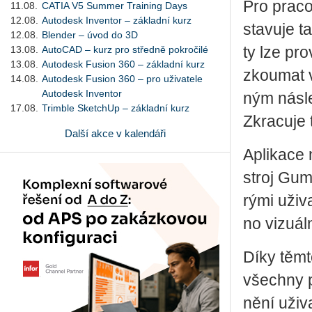
Pro pra­cov
11.08.
CATIA V5 Summer Training Days
12.08.
Autodesk Inventor – základní kurz
sta­vu­je t
12.08.
Blender – úvod do 3D
13.08.
AutoCAD – kurz pro středně pokročilé
ty lze pro
13.08.
Autodesk Fusion 360 – základní kurz
zkou­mat v
14.08.
Autodesk Fusion 360 – pro uživatele
Autodesk Inventor
ným ná­sle
17.08.
Trimble SketchUp – základní kurz
Zkra­cu­je 
Další akce v kalendáři
Apli­ka­ce
stroj Gum­
rý­mi uži­va
no vi­zu­ál
Díky těmto
všech­ny p
ně­ní uži­v