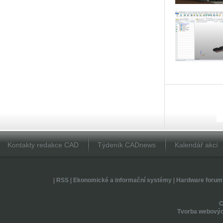
Kontakty redakce CAD
Týdeník CADnews
Kalendář akcí
|
RSS
|
Ekonomické a informační systémy
|
Hardware forum
Tvorba webovýc