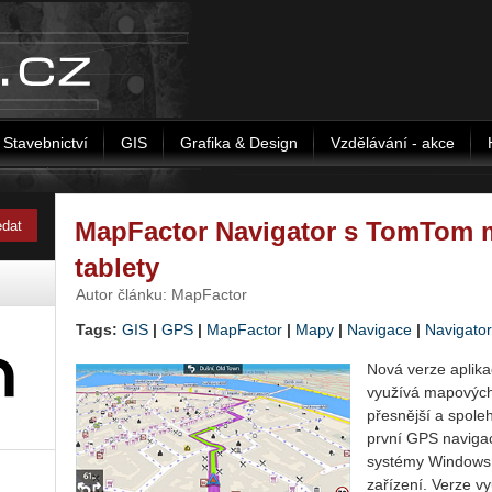
Stavebnictví
GIS
Grafika & Design
Vzdělávání - akce
MapFactor Navigator s TomTom 
tablety
Autor článku: MapFactor
Tags:
GIS
|
GPS
|
MapFactor
|
Mapy
|
Navigace
|
Navigator
Nová verze aplik
využívá mapových
přesnější a spoleh
první GPS navigac
systémy Windows 
zařízení. Verze v