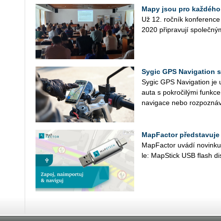
Mapy jsou pro každého
Už 12. roč­ník kon­fe­ren­c
2020 při­pra­vu­jí spo­leč­ný
Sygic GPS Navigation 
Sygic GPS Na­vi­gati­on je
auta s po­kro­či­lý­mi funk
na­vi­ga­ce nebo roz­po­zná­v
MapFactor představuj
Map­Fac­tor uvádí no­vin­ku pr
le: Ma­pS­tick USB flash disk