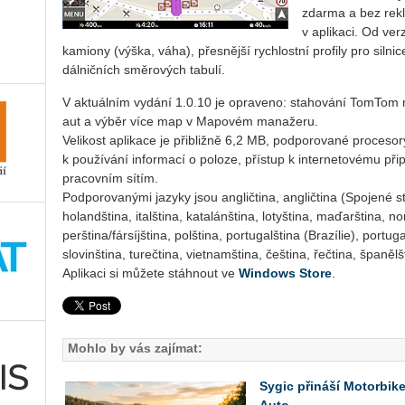
zdarma a bez rek
v aplikaci. Od ver
kamiony (výška, váha), přesnější rychlostní profily pro silni
dálničních směrových tabulí.
V aktuálním vydání 1.0.10 je opraveno: stahování TomTom
aut a výběr více map v Mapovém manažeru.
Velikost aplikace je přibližně 6,2 MB, podporované proceso
k používání informací o poloze, přístup k internetovému př
pracovním sítím.
Podporovanými jazyky jsou angličtina, angličtina (Spojené st
holandština, italština, katalánština, lotyština, maďarština, 
perština/fársíjština, polština, portugalština (Brazílie), portu
slovinština, turečtina, vietnamština, čeština, řečtina, španě
Aplikaci si můžete stáhnout ve
Windows Store
.
Mohlo by vás zajímat:
Sygic přináší Motorbik