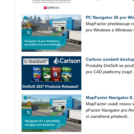
PC Navigator 26 pro Wi
Map­Fac­tor před­sta­vu­je n
pro Win­dows a Win­dow
Carlson oznámil dostu
Pro­duk­ty Do­t­Soft se po­u­ž
pro CAD plat­for­my (např. 
MapFactor Navigator 8.
Ma­p­Fac­tor uvádí novou ver
p­Fac­tor Na­vi­ga­tor pro An­
ní za­mě­ře­ná pře­de­vší...