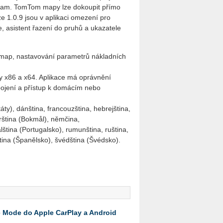
lam. TomTom mapy lze dokoupit přímo
ze 1.0.9 jsou v aplikaci omezení pro
ce, asistent řazení do pruhů a ukazatele
 map, nastavování parametrů nákladních
ry x86 a x64. Aplikace má oprávnění
ipojení a přístup k domácím nebo
áty), dánština, francouzština, hebrejština,
norština (Bokmål), němčina,
galština (Portugalsko), rumunština, ruština,
lština (Španělsko), švédština (Švédsko).
e Mode do Apple CarPlay a Android