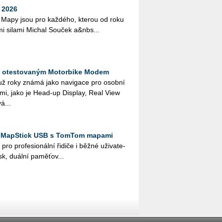
 2026
e Mapy jsou pro kaž­dé­ho, kte­rou od roku
­mi si­la­mi Mi­chal Sou­ček a&nbs...
s otestovaným Motorbike Modem
 už roky známá jako na­vi­ga­ce pro osob­ní
­ce­mi, jako je Head-up Dis­play, Real View
á­...
e MapStick USB s TomTom mapami
o pro­fe­si­o­nál­ní ři­di­če i běžné uži­va­te­
, du­ál­ní pa­mě­ťo­v...