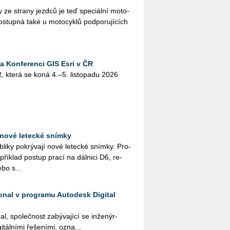
 ze stra­ny jezd­ců je teď spe­ci­ál­ní mo­to­
o­stup­ná také u mo­to­cy­klů pod­po­ru­jí­cích
na Konferenci GIS Esri v ČR
, která se koná 4.–5. lis­to­pa­du 2026
nové letecké snímky
i­ky po­krý­va­jí nové le­tec­ké sním­ky. Pro­
pří­klad po­stup prací na dál­ni­ci D6, re­
ebo s...
ional v programu Autodesk Digital
al, spo­leč­nost za­bý­va­jí­cí se in­že­nýr­
­tál­ní­mi ře­še­ní­mi, ozna...