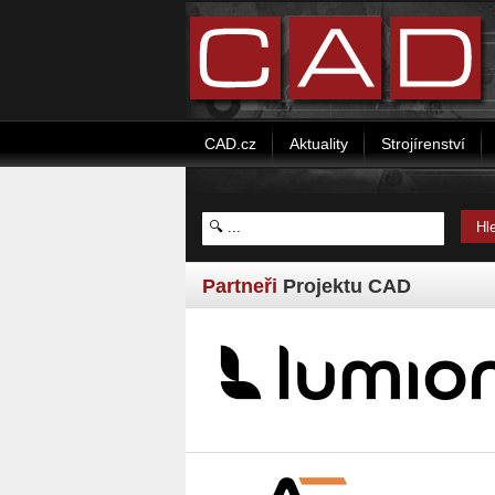
CAD.cz
Aktuality
Strojírenství
Partneři
Projektu CAD