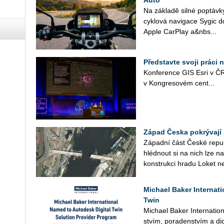
Auto
Na zá­kla­dě silné po­ptáv­ky
cy­klo­vá na­vi­ga­ce Sygic d
Apple Car­Play a&nbs...
Představte svoji práci 
Kon­fe­ren­ce GIS Esri v ČR
v Kon­gre­so­vém cen­t­...
Západ Česka pokrývají 
Zá­pad­ní část České re­pub­l
hléd­nout si na nich lze na­
kon­struk­ci hradu Loket n
Michael Baker Internat
Twin
Mi­cha­el Baker In­ter­nati­o­n
stvím, po­ra­den­stvím a di­gi