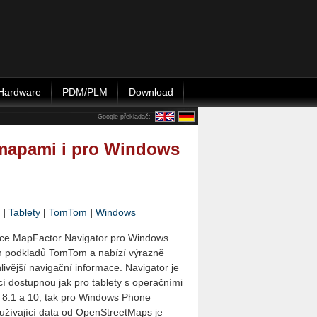
Hardware
PDM/PLM
Download
Google překladač:
mapami i pro Windows
|
Tablety
|
TomTom
|
Windows
ace MapFactor Navigator pro Windows
 podkladů TomTom a nabízí výrazně
livější navigační informace. Navigator je
í dostupnou jak pro tablety s operačními
8.1 a 10, tak pro Windows Phone
yužívající data od OpenStreetMaps je