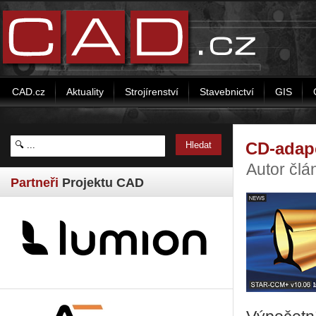
CAD.cz
Aktuality
Strojírenství
Stavebnictví
GIS
CD-adap
Autor čl
Partneři
Projektu CAD