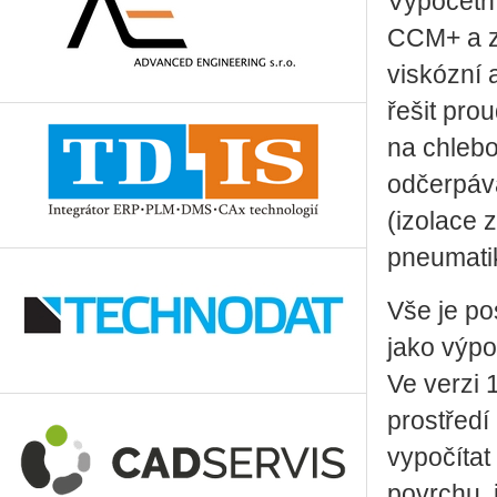
Výpočetn
CCM+ a z
viskózní 
řešit pro
na chlebo
odčerpává
(izolace 
pneumatik
Vše je po
jako výpo
Ve verzi 
prostředí
vypočítat
povrchu, 