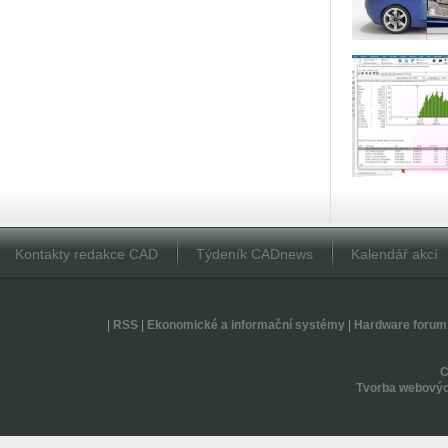
Kontakty redakce CAD
Týdeník CADnews
Kalendář akcí
|
RSS
|
Ekonomické a informační systémy
|
Hardware forum
Tvorba webovýc